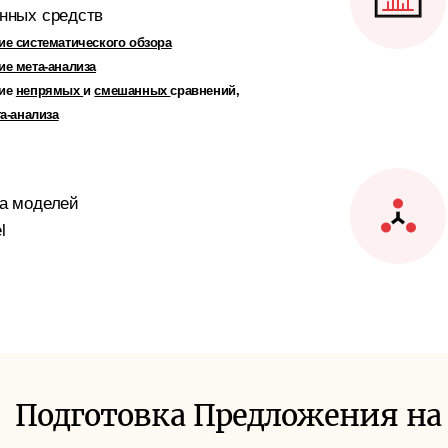
нных средств
е систематического обзора
е мета-анализа
ние
непрямых
и
смешанных
сравнений,
та-анализа
ка моделей
l
Подготовка Предложения на