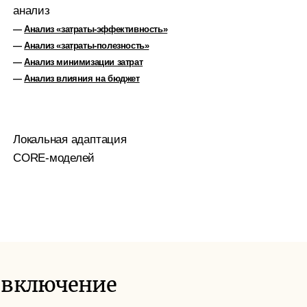
анализ
—
Анализ «затраты-эффективность»
—
Анализ «затраты-полезность»
—
Анализ минимизации затрат
—
Анализ влияния на бюджет
Локальная адаптация
CORE-моделей
 включение