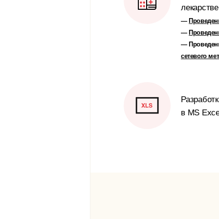
лекарстве
—
Проведени
—
Проведени
— Проведе
сетевого ме
Разработ
в MS Exce