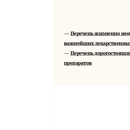
—
Перечень жизненно не
важнейших лекарственны
—
Перечень дорогостоящи
препаратов