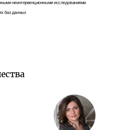
нными неинтервенционными исследованиями
х баз данных
чества