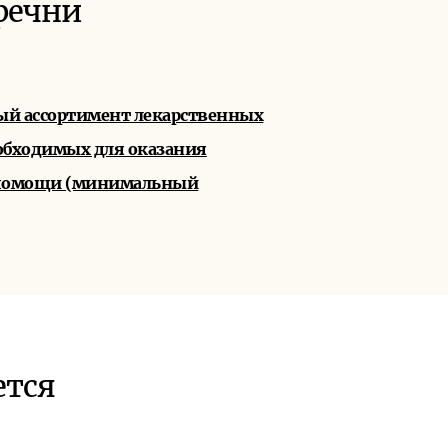
речни
й ассортимент лекарственных
еобходимых для оказания
помощи (минимальный
ется