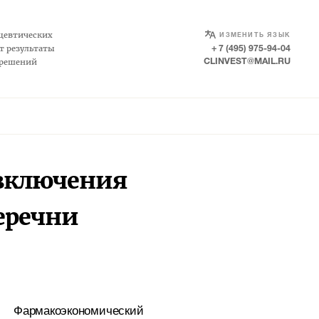
SELECT LANGUAGE
▼
цевтических
ИЗМЕНИТЬ ЯЗЫК
т результаты
+ 7 (495) 975-94-04
 решений
CLINVEST@MAIL.RU
 включения
еречни
Фармакоэкономический