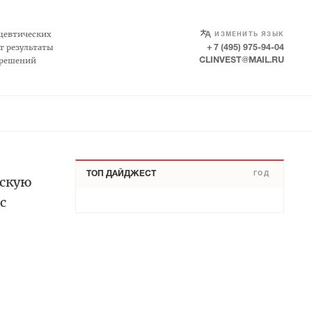
SELECT LANGUAGE
▼
цевтических
ИЗМЕНИТЬ ЯЗЫК
т результаты
+ 7 (495) 975-94-04
 решений
CLINVEST@MAIL.RU
ТОП ДАЙДЖЕСТ
ГОД
йскую
с