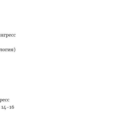
онгресс
логия)
ресс
 14-16