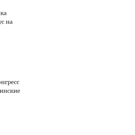
ка
с на
онгресс
инские