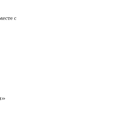
месте с
чи»