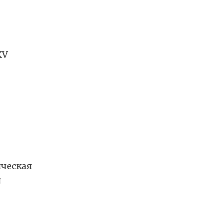
XV
ческая
й