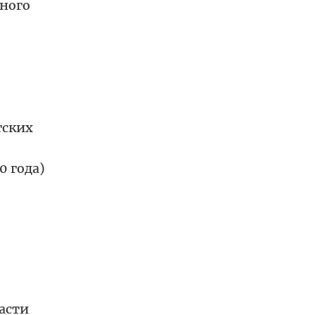
тного
тских
0 года)
асти