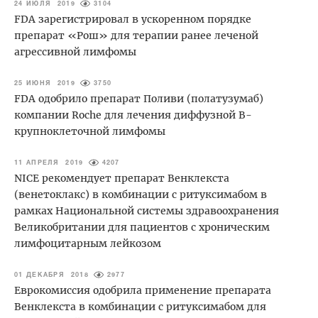
24 ИЮЛЯ 2019
3104
FDA зарегистрировал в ускоренном порядке
препарат «Рош» для терапии ранее леченой
агрессивной лимфомы
25 ИЮНЯ 2019
3750
FDA одобрило препарат Поливи (полатузумаб)
компании Roche для лечения диффузной B-
крупноклеточной лимфомы
11 АПРЕЛЯ 2019
4207
NICE рекомендует препарат Венклекста
(венетоклакс) в комбинации с ритуксимабом в
рамках Национальной системы здравоохранения
Великобритании для пациентов с хроническим
лимфоцитарным лейкозом
01 ДЕКАБРЯ 2018
2977
Еврокомиссия одобрила применение препарата
Венклекста в комбинации с ритуксимабом для