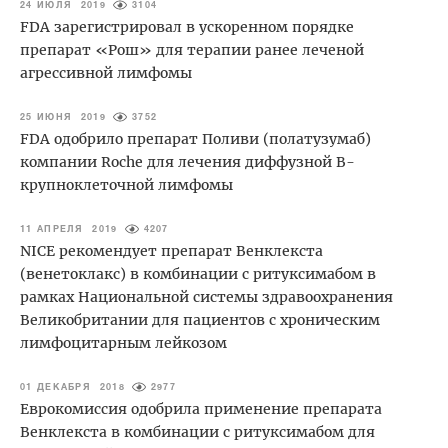
24 ИЮЛЯ 2019
3104
FDA зарегистрировал в ускоренном порядке
препарат «Рош» для терапии ранее леченой
агрессивной лимфомы
25 ИЮНЯ 2019
3752
FDA одобрило препарат Поливи (полатузумаб)
компании Roche для лечения диффузной B-
крупноклеточной лимфомы
11 АПРЕЛЯ 2019
4207
NICE рекомендует препарат Венклекста
(венетоклакс) в комбинации с ритуксимабом в
рамках Национальной системы здравоохранения
Великобритании для пациентов с хроническим
лимфоцитарным лейкозом
01 ДЕКАБРЯ 2018
2977
Еврокомиссия одобрила применение препарата
Венклекста в комбинации с ритуксимабом для