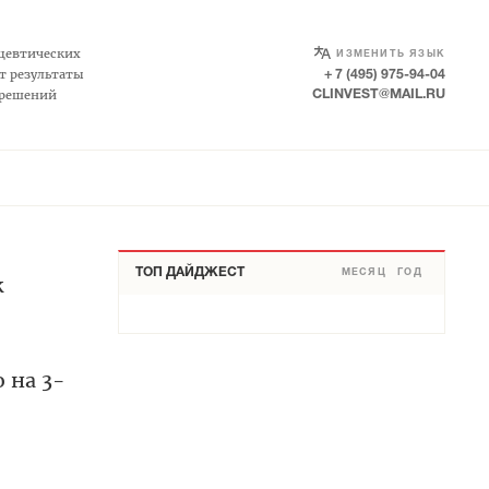
SELECT LANGUAGE
▼
цевтических
ИЗМЕНИТЬ ЯЗЫК
т результаты
+ 7 (495) 975-94-04
 решений
CLINVEST@MAIL.RU
ТОП ДАЙДЖЕСТ
МЕСЯЦ
ГОД
к
 на 3-