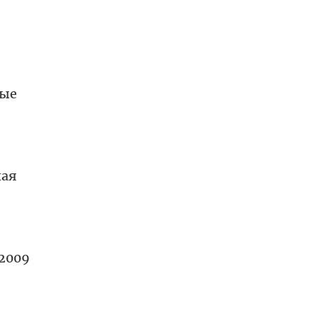
ные
ная
2009