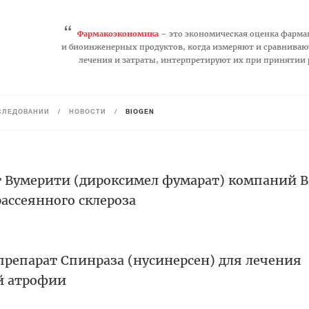
“
Фармакоэкономика
– это экономическая оценка фарма
и биоинженерных продуктов, когда измеряют и сравниваю
лечения и затраты, интерпретируют их при принятии
СЛЕДОВАНИЙ
/
НОВОСТИ
/
BIOGEN
т Вумерити (дироксимел фумарат) компаний B
рассеянного склероза
препарат Спинраза (нусинерсен) для лечения
й атрофии