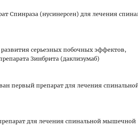
рат Спинраза (нусинерсен) для лечения спин
 развития серьезных побочных эффектов,
препарата Зинбрита (даклизумаб)
ован первый препарат для лечения спинально
препарат для лечения спинальной мышечной