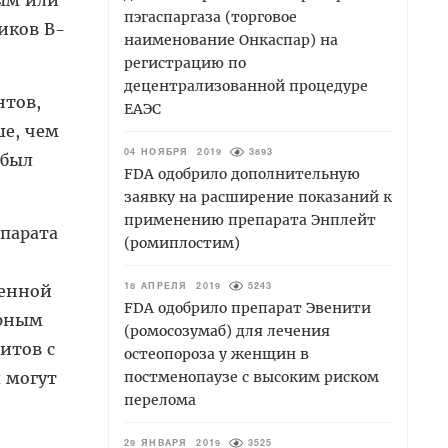
ным или
пэгаспаргаза (торговое
иков B-
наименование Онкаспар) на
регистрацию по
децентрализованной процедуре
нтов,
ЕАЭС
е, чем
04 НОЯБРЯ 2019
3893
 был
FDA одобрило дополнительную
заявку на расширение показаний к
применению препарата Энплейт
парата
(ромиплостим)
ренной
18 АПРЕЛЯ 2019
5243
FDA одобрило препарат Эвенити
ерным
(ромосозумаб) для лечения
итов с
остеопороза у женщин в
постменопаузе с высоким риском
 могут
перелома
29 ЯНВАРЯ 2019
3525