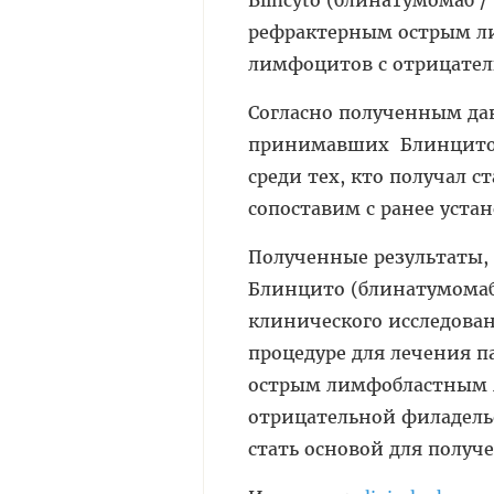
Blincyto (блинатумомаб 
рефрактерным острым л
лимфоцитов с отрицате
Согласно полученным да
принимавших Блинцито (
среди тех, кто получал 
сопоставим с ранее уст
Полученные результаты,
Блинцито (блинатумомаб
клинического исследован
процедуре для лечения 
острым лимфобластным 
отрицательной филадель
стать основой для получ