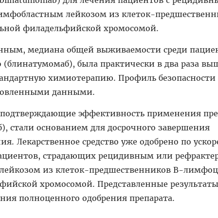
/ blinatumomab) для лечения пациентов с рецидив
имфобластным лейкозом из клеток-предшественн
льной филадельфийской хромосомой.
нным, медиана общей выживаемости среди пацие
блинатумомаб), была практически в два раза выш
стандартную химиотерапию. Профиль безопасности
ановленными данными.
 подтверждающие эффективность применения пре
), стали основанием для досрочного завершения
ия. Лекарственное средство уже одобрено по уско
пациентов, страдающих рецидивным или рефракт
лейкозом из клеток-предшественников B-лимфоц
фийской хромосомой. Представленные результаты
ения полноценного одобрения препарата.