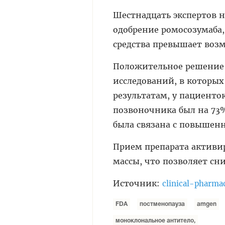
Шестнадцать экспертов
н
одобрение ромосозумаба,
средства превышает воз
Положительное решение 
исследований, в которы
результатам, у пациенто
позвоночника был на 73%
была связана с повышен
Прием препарата активир
массы, что позволяет сн
Источник:
clinical-pharma
FDA
постменопауза
amgen
моноклональное антитело,