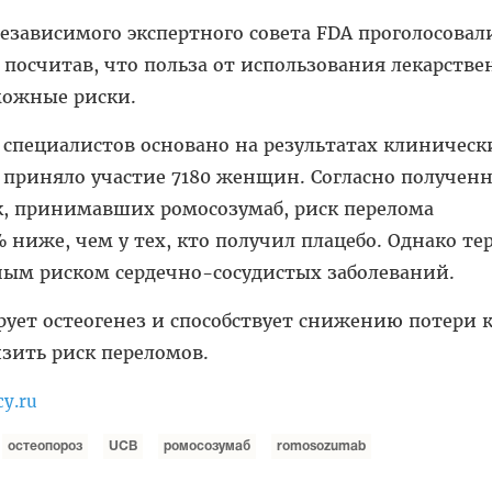
езависимого экспертного совета FDA проголосовал
 посчитав, что польза от использования лекарстве
можные риски.
специалистов основано на результатах клиническ
х приняло участие 7180 женщин. Согласно получен
к, принимавших ромосозумаб, риск перелома
 ниже, чем у тех, кто получил плацебо. Однако те
ным риском сердечно-сосудистых заболеваний.
ует остеогенез и способствует снижению потери 
изить риск переломов.
cy.ru
остеопороз
UCB
ромосозумаб
romosozumab