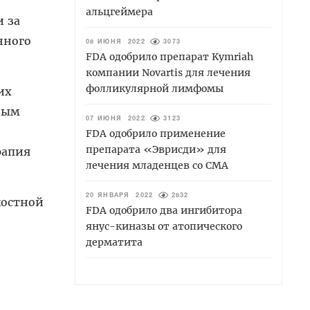
альцгеймера
и за
нного
08 ИЮНЯ 2022
3073
FDA одобрило препарат Kymriah
компании Novartis для лечения
фолликулярной лимфомы
их
ным
07 ИЮНЯ 2022
3123
FDA одобрило применение
препарата «Эврисди» для
рапия
лечения младенцев со СМА
20 ЯНВАРЯ 2022
2832
костной
FDA одобрило два ингибитора
янус-киназы от атопического
дерматита