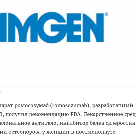
4
арат ромосозумаб (romosozumab), разработанный
, получил рекомендацию FDA. Лекарственное сред
клональное антитело, ингибитор белка склеростин
ии остеопороза у женщин в постменопаузе.