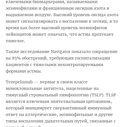
ключевыми биомаркерами, называемыми
эозинофилами и фракционным оксидом азота в
выдыхаемом воздухе. Высокий уровень оксида азота
может сигнализировать о воспалении в легких, в то
время как более высокий уровень эозинофилов
лейкоцитов может означать, что астма протекает
тяжелее.
Также исследование Navigator показало сокращение
на 85% обострений, требующих госпитализации
пациентов с тяжелыми неконтролируемыми
формами астмы.
Tezepelumab — первые в своем классе
моноклональные антитела, нацеленные на
тимусный стромальный лимфопоэтин (TSLP). TLSP
является ключевым эпителиальным цитокином,
который инициирует сверхактивный иммунный
ответ на аллергические, эозинофильные и другие
типы воспаления дыхательных путей, связанные с