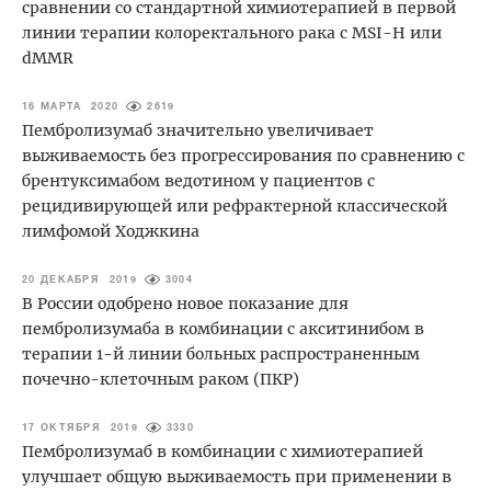
сравнении со стандартной химиотерапией в первой
линии терапии колоректального рака с MSI-H или
dMMR
16 МАРТА 2020
2619
Пембролизумаб значительно увеличивает
выживаемость без прогрессирования по сравнению с
брентуксимабом ведотином у пациентов с
рецидивирующей или рефрактерной классической
лимфомой Ходжкина
20 ДЕКАБРЯ 2019
3004
В России одобрено новое показание для
пембролизумаба в комбинации с акситинибом в
терапии 1-й линии больных распространенным
почечно-клеточным раком (ПКР)
17 ОКТЯБРЯ 2019
3330
Пембролизумаб в комбинации с химиотерапией
улучшает общую выживаемость при применении в