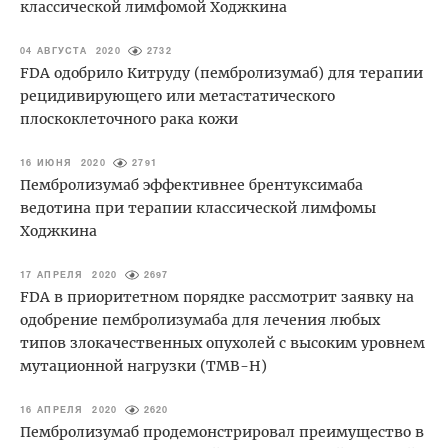
классической лимфомой Ходжкина
04 АВГУСТА 2020
2732
FDA одобрило Китруду (пембролизумаб) для терапии
рецидивирующего или метастатического
плоскоклеточного рака кожи
16 ИЮНЯ 2020
2791
Пембролизумаб эффективнее брентуксимаба
ведотина при терапии классической лимфомы
Ходжкина
17 АПРЕЛЯ 2020
2697
FDA в приоритетном порядке рассмотрит заявку на
одобрение пембролизумаба для лечения любых
типов злокачественных опухолей с высоким уровнем
мутационной нагрузки (TMB-H)
16 АПРЕЛЯ 2020
2620
Пембролизумаб продемонстрировал преимущество в