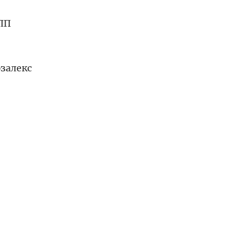
ЛП
залекс