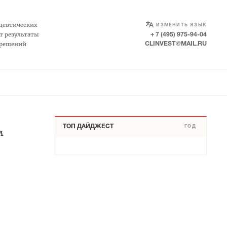
SELECT LANGUAGE
▼
цевтических
ИЗМЕНИТЬ ЯЗЫК
т результаты
+ 7 (495) 975-94-04
 решений
CLINVEST@MAIL.RU
ТОП ДАЙДЖЕСТ
ГОД
м