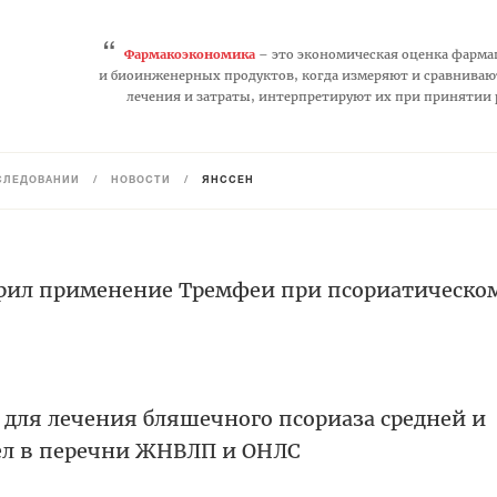
“
Фармакоэкономика
– это экономическая оценка фарма
и биоинженерных продуктов, когда измеряют и сравниваю
лечения и затраты, интерпретируют их при принятии
СЛЕДОВАНИЙ
/
НОВОСТИ
/
ЯНССЕН
рил применение Тремфеи при псориатическо
 для лечения бляшечного псориаза средней и
ел в перечни ЖНВЛП и ОНЛС