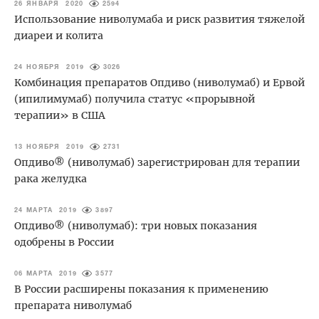
26 ЯНВАРЯ 2020
2594
Использование ниволумаба и риск развития тяжелой
диареи и колита
24 НОЯБРЯ 2019
3026
Комбинация препаратов Опдиво (ниволумаб) и Ервой
(ипилимумаб) получила статус «прорывной
терапии» в США
13 НОЯБРЯ 2019
2731
Опдиво® (ниволумаб) зарегистрирован для терапии
рака желудка
24 МАРТА 2019
3897
Опдиво® (ниволумаб): три новых показания
одобрены в России
06 МАРТА 2019
3577
В России расширены показания к применению
препарата ниволумаб