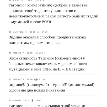
25 ФЕВРАЛЯ 2021
2704
Тагриссо (осимертиниб) одобрен в качестве
адъювантной терапии у пациентов с
немелкоклеточным раком лёгкого ранних стадий
с мутацией в гене EGFR
25 СЕНТЯБРЯ 2020
3179
Опдиво оказался способен продлить жизнь
пациентам с раком пищевода
31 АВГУСТА 2020
2904
Эффективность Тагриссо (осимертиниб) у
больных немелкоклеточным раком лёгкого с
мутациями в гене EGFR на IB–IIIA стадии
30 АВГУСТА 2020
3100
Опдиво® (ниволумаб) + Ервой® (ипилимумаб):
одобрены два новых показания
29 ИЮЛЯ 2020
3295
Тагриссо в качестве адъювантной терапии