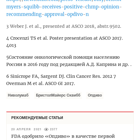
myers
squibb
receives
positive
chmp
opinion
-
-
-
-
-
-
recommending
approval
opdivo
n
-
-
-
3 Weber J. et al., presented at ASCO 2018, abstr.9502.
4 Crocenzi TS et al. Poster presentation at ASCO 2017.
4013
5Состояние онкологической помощи населению
России в 2016 году под редакцией А.Д. Каприна и др. .
6 Sinicrope FA, Sargent DJ. Clin Cancer Res. 2012 7
Overman M et al. ASCO GI 2017.
Ниволумаб
БристолМайерс Сквибб
Опдиво
РЕКОМЕНДУЕМЫЕ СТАТЬИ
20 АПРЕЛЯ 2021
2377
FDA одобрило «Опдиво» в качестве первой