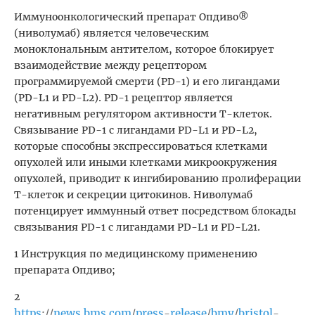
Иммуноонкологический препарат Опдиво®
(ниволумаб) является человеческим
моноклональным антителом, которое блокирует
взаимодействие между рецептором
программируемой смерти (PD-1) и его лигандами
(PD-L1 и PD-L2). PD-1 рецептор является
негативным регулятором активности Т-клеток.
Связывание PD-1 с лигандами PD-L1 и PD-L2,
которые способны экспрессироваться клетками
опухолей или иными клетками микроокружения
опухолей, приводит к ингибированию пролиферации
Т-клеток и секреции цитокинов. Ниволумаб
потенцирует иммунный ответ посредством блокады
связывания PD-1 с лигандами PD-L1 и PD-L21.
1 Инструкция по медицинскому применению
препарата Опдиво;
2
https
news
bms
com
press
release
bmy
bristol
://
.
.
/
-
/
/
-