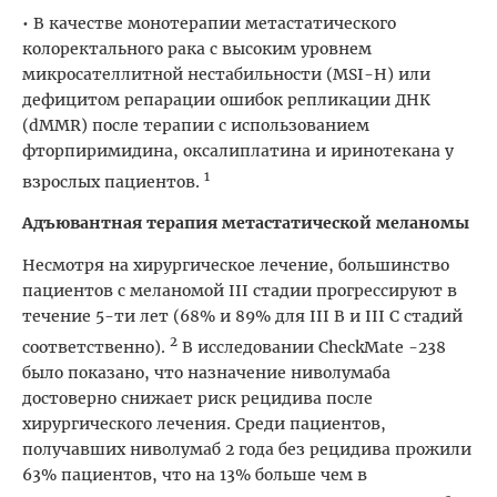
• В качестве монотерапии метастатического
колоректального рака с высоким уровнем
микросателлитной нестабильности (MSI-H) или
дефицитом репарации ошибок репликации ДНК
(dMMR) после терапии с использованием
фторпиримидина, оксалиплатина и иринотекана у
1
взрослых пациентов.
Адъювантная терапия метастатической меланомы
Несмотря на хирургическое лечение, большинство
пациентов с меланомой III cтадии прогрессируют в
течение 5-ти лет (68% и 89% для III В и III C cтадий
2
соответственно).
В исследовании CheckMate -238
было показано, что назначение ниволумаба
достоверно снижает риск рецидива после
хирургического лечения. Среди пациентов,
получавших ниволумаб 2 года без рецидива прожили
63% пациентов, что на 13% больше чем в