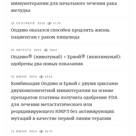
иммунотерапии для начального лечения рака
желудка
25 СЕНТЯБРЯ 2020
3176
Опдиво оказался способен продлить жизнь
пациентам с раком пищевода
30 АВГУСТА 2020
3098
Опдиво® (ниволумаб) + Ервой® (ипилимумаб):
одобрены два новых показания
30 ИЮНЯ 2020
2424
Комбинация Опдиво и Ервой с двумя циклами
двухкомпонентной химиотерапии на основе
препаратов платины получила одобрение FDA
для лечения метастатического или
рецидивирующего НМРЛ без активирующих
мутаций в качестве первой линии терапии
18 ИЮНЯ 2020
2813