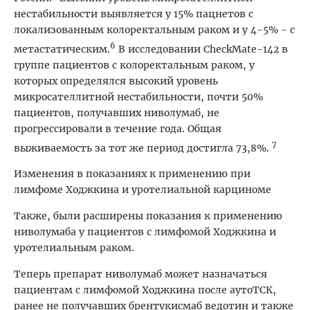
нестабильности выявляется у 15% пацнетов с
локализованным колоректальным раком и у 4-5% - с
6
метастатическим.
В исследовании СhеckMate-142 в
группе пациентов с колоректальным раком, у
которых определялся высокий уровень
микросателлитной нестабильности, почти 50%
пациентов, получавших ниволумаб, не
прогрессировали в течение года. Общая
7
выживаемость за тот же период достигла 73,8%.
Изменения в показаниях к применению при
лимфоме Ходжкина и уротелиальной карциноме
Также, были расширены показания к применению
ниволумаба у пациентов с лимфомой Ходжкина и
уротелиальным раком.
Теперь препарат ниволумаб может назначаться
пациентам с лимфомой Ходжкина после аутоТСК,
ранее не получавших брентукисмаб ведотин и также