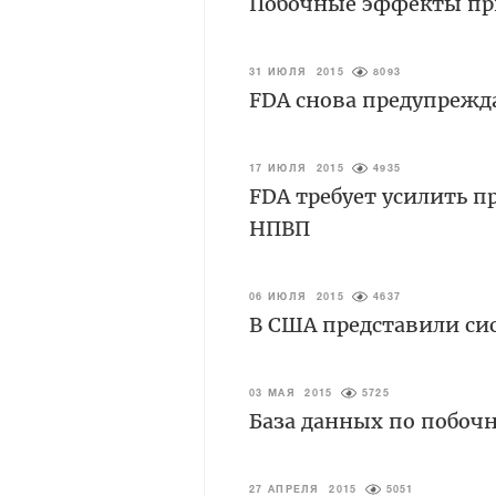
Побочные эффекты пр
31 ИЮЛЯ 2015
8093
FDA снова предупрежд
17 ИЮЛЯ 2015
4935
FDA требует усилить 
НПВП
06 ИЮЛЯ 2015
4637
В США представили си
03 МАЯ 2015
5725
База данных по побоч
27 АПРЕЛЯ 2015
5051