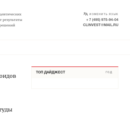
SELECT LANGUAGE
▼
цевтических
ИЗМЕНИТЬ ЯЗЫК
т результаты
+ 7 (495) 975-94-04
 решений
CLINVEST@MAIL.RU
ТОП ДАЙДЖЕСТ
ГОД
роидов
студы