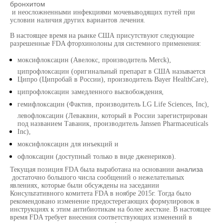
бронхитом
и неосложненными инфекциями мочевыводящих путей при
условии наличия других вариантов лечения.
В настоящее время на рынке США присутствуют следующие
разрешенные FDA фторхинолоны для системного применения:
моксифлоксацин (Авелокс, производитель Merck),
ципрофлоксацин (оригинальный препарат в США называется
Ципро (Ципробай в России), производитель Bayer HealthCare),
ципрофлоксацин замедленного высвобождения,
гемифлоксацин (Фактив, производитель LG Life Sciences, Inc),
левофлоксацин (Леваквин, который в России зарегистрирован
под названием Таваник, производитель Janssen Pharmaceuticals
Inc),
моксифлоксацин для инъекций и
офлоксацин (доступный только в виде дженериков).
анализа
Текущая позиция FDA была выработана на основании
достаточно большого числа сообщений о нежелательных
явлениях, которые были обсуждены на заседании
Консультативного комитета FDA в ноябре 2015г. Тогда было
рекомендовано изменение предостерегающих формулировок в
инструкциях к этим антибиотикам на более жесткие. В настоящее
время FDA требует внесения соответствующих изменений в