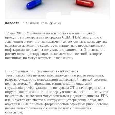
НОВОСТИ
/
21 ИЮНЯ 2016
4193
12 мая 2016г. Управление по контролю качества пищевых
продуктов и лекарственных средств США (FDA) выступило с
заявлением о том, что, за исключением тех случаев, когда других
вариантов лечения не существует, пациенты с неосложненными
инфекциями не должны получать фторхинолоны. Это связано с
риском инвалидизирующих нежелательных явлений, которые
потенциально могут остаться на всю жизнь.
антибиотиков
В инструкциях по применению
этого класса уже имеются предупреждения о риске тендинита,
разрыва сухожилия, повреждения центральной нервной системы,
периферической нейропатии, манифестации миастении
(myasthenia gravis), удлинения интервала QT и тахикардии типа
пируэт, фототоксичности и гиперчувствительности, при этом эти
нежелательные явления могут сочетаться у одного пациента. FDA
планирует также внести в инструкции утверждение о том, что
обусловленные приемом фторхинолонов серьезные риски обычно
перевешивают связанную с ними пользу у пациентов с
синуситом,