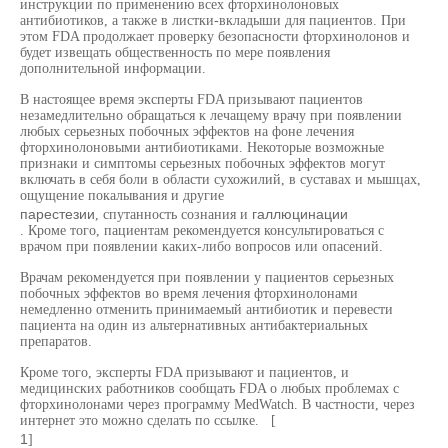
инструкции по применению всех фторхинолоновых
антибиотиков, а также в листки-вкладыши для пациентов. При
этом FDA продолжает проверку безопасности фторхинолонов и
будет извещать общественность по мере появления
дополнительной информации.
В настоящее время эксперты FDA призывают пациентов
незамедлительно обращаться к лечащему врачу при появлении
любых серьезных побочных эффектов на фоне лечения
фторхинолоновыми антибиотиками. Некоторые возможные
признаки и симптомы серьезных побочных эффектов могут
включать в себя боли в области сухожилий, в суставах и мышцах,
ощущение покалывания и другие
парестезии
галлюцинации
, спутанность сознания и
. Кроме того, пациентам рекомендуется консультироваться с
врачом при появлении каких-либо вопросов или опасений.
Врачам рекомендуется при появлении у пациентов серьезных
побочных эффектов во время лечения фторхинолонами
немедленно отменить принимаемый антибиотик и перевести
пациента на один из альтернативных антибактериальных
препаратов.
Кроме того, эксперты FDA призывают и пациентов, и
медицинских работников сообщать FDA о любых проблемах с
фторхинолонами через программу MedWatch. В частности, через
интернет это можно сделать по ссылке. [
1
]