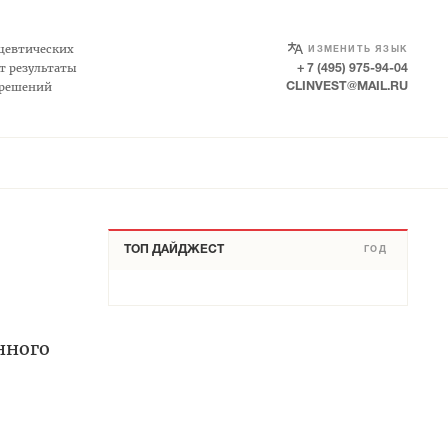
SELECT LANGUAGE
▼
цевтических
ИЗМЕНИТЬ ЯЗЫК
т результаты
+ 7 (495) 975-94-04
 решений
CLINVEST@MAIL.RU
ТОП ДАЙДЖЕСТ
ГОД
нного