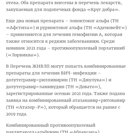
отека. Оба препарата внесены в перечень лекарств,
закупаемых для подопечных фонда «Круг добра».
Еще два новых препарата – лоноктоког альфа (ТН
«Афстила») и руриоктоког альфа (ТН «Аденовейт»)
– применяются для лечения гемофилии А, которая
также относится к редким заболеваниям. Среди
новинок 2021 года – противоопухолевый лорлатиниб
(«Лорвиква»).
В Перечень ЖНВЛП могут попасть комбинированные
препараты для лечения ВИЧ-инфекции –
долутегравир+рилпивирин (ТН «Джулука») и
долутегравир+ламивудин (ТН «Довато»),
зарегистрированные осенью 2021 года. Также подана
заявка на комбинированный атазанавир+ритонавир
(ТН «Атазор-Р»), который обращается на рынке с
2019 года.
Комбинированный противоопухолевый
паклитаксел+альбумин (ТН «Абраксан»),