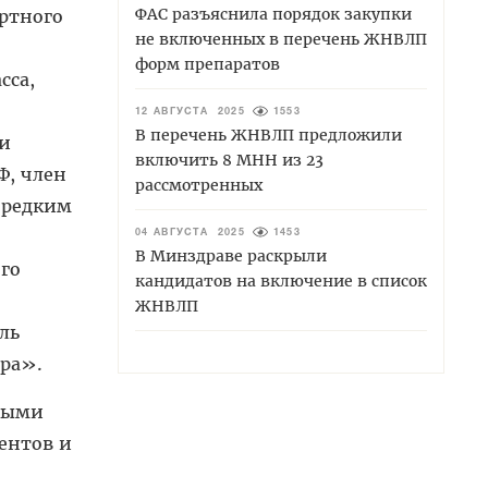
ФАС разъяснила порядок закупки
ертного
не включенных в перечень ЖНВЛП
форм препаратов
сса,
12 АВГУСТА 2025
1553
В перечень ЖНВЛП предложили
ии
включить 8 МНН из 23
Ф, член
рассмотренных
 редким
04 АВГУСТА 2025
1453
В Минздраве раскрыли
го
кандидатов на включение в список
ЖНВЛП
ль
ра».
ными
ентов и