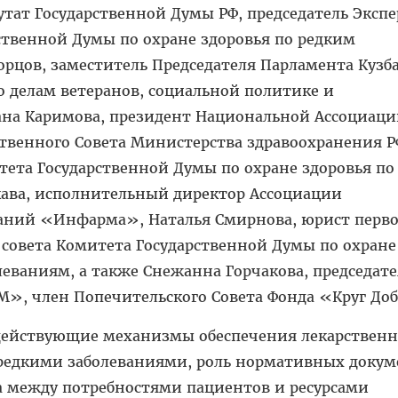
утат Государственной Думы РФ, председатель Эксп
ственной Думы по охране здоровья по редким
рцов, заместитель Председателя Парламента Кузба
о делам ветеранов, социальной политике и
ана Каримова, президент Национальной Ассоциац
твенного Совета Министерства здравоохранения Р
тета Государственной Думы по охране здоровья по
кава, исполнительный директор Ассоциации
аний «Инфарма», Наталья Смирнова, юрист перво
о совета Комитета Государственной Думы по охране
леваниям, а также Снежанна Горчакова, председате
, член Попечительского Совета Фонда «Круг Доб
 действующие механизмы обеспечения лекарствен
 редкими заболеваниями, роль нормативных докум
а между потребностями пациентов и ресурсами