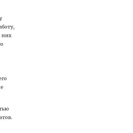
у
аботу,
в них
го
его
ие
стью
атов.