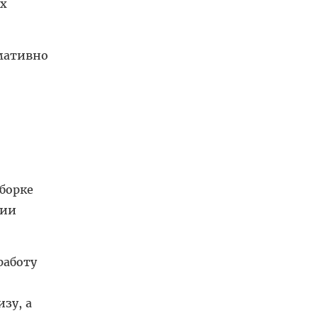
ях
мативно
борке
нии
работу
зу, а