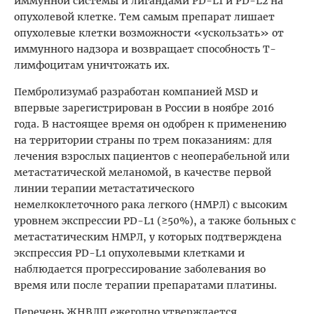
иммунной системы и лигандами PD-L1 и PD-L2 на
опухолевой клетке. Тем самым препарат лишает
опухолевые клетки возможности «ускользать» от
иммунного надзора и возвращает способность Т-
лимфоцитам уничтожать их.
Пембролизумаб разработан компанией MSD и
впервые зарегистрирован в России в ноябре 2016
года. В настоящее время он одобрен к применению
на территории страны по трем показаниям: для
лечения взрослых пациентов с неоперабельной или
метастатической меланомой, в качестве первой
линии терапии метастатического
немелкоклеточного рака легкого (НМРЛ) с высоким
уровнем экспрессии PD-L1 (≥50%), а также больных с
метастатическим НМРЛ, у которых подтверждена
экспрессия PD-L1 опухолевыми клетками и
наблюдается прогрессирование заболевания во
время или после терапии препаратами платины.
Перечень ЖНВЛП ежегодно утверждается