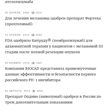
атезолизумаба
20 АПРЕЛЯ 2020
4218
Для лечения меланомы одобрен препарат Фортека
(пролголимаб)
12 АПРЕЛЯ 2019
3463
FDA одобрило Китруду® (пембролизумаб) для
адъювантной терапии у пациентов c меланомой III
стадии после полной резекции опухоли
23 НОЯБРЯ 2018
3387
Компания BIOCAD представила промежуточные
данные эффективности и безопасности первого
российского PD-1 ингибитора
28 АВГУСТА 2018
4049
Препарат Опдиво (ниволумаб) одобрен в России по
трем дополнительным показаниям