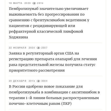
16 МАРТА 2020
2619
Пембролизумаб значительно увеличивает
выживаемость без прогрессирования по
сравнению с брентуксимабом ведотином у
пациентов с рецидивирующей или
рефрактерной классической лимфомой
Ходжкина
22 ФЕВРАЛЯ 2020
2557
Заявка в регуляторный орган США на
регистрацию препарата олапариб для лечения
рака предстательной железы получила статус
приоритетного рассмотрения
20 ДЕКАБРЯ 2019
3004
В России одобрено новое показание для
пембролизумаба в комбинации с акситинибом в
терапии 1-й линии больных распространенным
почечно-клеточным раком (ПКР)