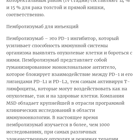
колоректальным раком (IV стадии) составляют 14 %
и 15 % для рака толстой и прямой кишки,
соответственно.
Пембролизумаб для инъекций
Пембролизумаб – это PD-1 ингибитор, который
усиливает способность иммунной системы
организма выявлять опухолевые клетки и бороться с
ними. Пембролизумаб представляет собой
гуманизированное моноклональное антитело,
которое блокирует взаимодействие между PD-1 и его
лигандами PD-L1 и PD-L2, тем самым активируя Т-
лимфоциты, которые могут воздействовать как на
опухолевые, так и на здоровые клетки. Компания
MSD обладает крупнейшей в отрасли программой
клинических исследований в области
иммуноонкологии. В настоящее время
пембролизумаб изучается в более, чем 1000
исследованиях, при самых различных
злокачественных опухолях и режимах терапии.