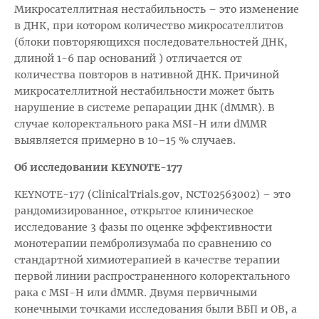
Микросателлитная нестабильность – это изменение
в ДНК, при котором количество микросателлитов
(блоки повторяющихся последовательностей ДНК,
длиной 1-6 пар оснований ) отличается от
количества повторов в нативной ДНК. Причиной
микросателлитной нестабильности может быть
нарушение в системе репарации ДНК (dMMR). В
случае колоректального рака MSI-H или dMMR
выявляется примерно в 10–15 % случаев.
Об исследовании KEYNOTE-177
KEYNOTE-177 (ClinicalTrials.gov, NCT02563002) – это
рандомизированное, открытое клиническое
исследование 3 фазы по оценке эффективности
монотерапии пембролизумаба по сравнению со
стандартной химиотерапией в качестве терапии
первой линии распространенного колоректального
рака с MSI-H или dMMR. Двумя первичными
конечными точками исследования были ВБП и ОВ, а