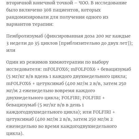
вторичной конечной точкой – ЧОО. В исследование
было включено 308 пациентов, которых
рандомизировали для получения одного из
вариантов терапии:
Пембролизумаб (фиксированная доза 200 мг каждые
3 недели до 35 циклов [приблизительно до двух лет]);
или
Один из режимов химиотерапии по выбору
исследователя: mFOLFOX6; mFOLFOX6 + бевацизумаб
(5 мг/кг в/в вдень 1 каждого двухнедельного цикла;
mFOLFOX6 + цетуксимаб (400 мг/м 2 в/в, затем 250
мг/м 2 еженедельно вовремя каждого
двухнедельного цикла; FOLFIRI; FOLFIRI +
бевацизумаб (5 мг/кг в/в в день 1
каждогодвухнедельного цикла); или FOLFIRI +
цетуксимаб (400 мг/м 2 в/в, затем 250 мг/м 2
еженедельно во время каждогодвухнедельного
цикла).