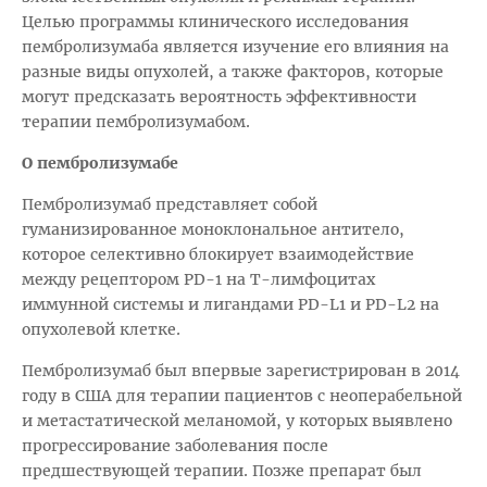
Целью программы клинического исследования
пембролизумаба является изучение его влияния на
разные виды опухолей, а также факторов, которые
могут предсказать вероятность эффективности
терапии пембролизумабом.
О пембролизумабе
Пембролизумаб представляет собой
гуманизированное моноклональное антитело,
которое селективно блокирует взаимодействие
между рецептором PD-1 на Т-лимфоцитах
иммунной системы и лигандами PD-L1 и PD-L2 на
опухолевой клетке.
Пембролизумаб был впервые зарегистрирован в 2014
году в США для терапии пациентов с неоперабельной
и метастатической меланомой, у которых выявлено
прогрессирование заболевания после
предшествующей терапии. Позже препарат был