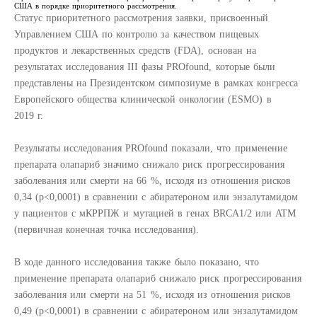
США в порядке приоритетного рассмотрения.
Статус приоритетного рассмотрения заявки, присвоенный
Управлением США по контролю за качеством пищевых
продуктов и лекарственных средств (FDA), основан на
результатах исследования III фазы PROfound, которые были
представлены на Президентском симпозиуме в рамках конгресса
Европейского общества клинической онкологии (ESMO) в
2019 г.
Результаты исследования PROfound показали, что применение
препарата олапариб значимо снижало риск прогрессирования
заболевания или смерти на 66 %, исходя из отношения рисков
0,34 (p<0,0001) в сравнении с абиратероном или энзалутамидом
у пациентов с мКРРПЖ и мутацией в генах BRCA1/2 или ATM
(первичная конечная точка исследования).
В ходе данного исследования также было показано, что
применение препарата олапариб снижало риск прогрессирования
заболевания или смерти на 51 %, исходя из отношения рисков
0,49 (p<0,0001) в сравнении с абиратероном или энзалутамидом