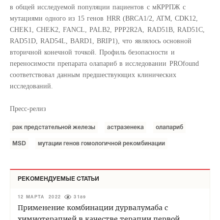
в общей исследуемой популяции пациентов с мКРРПЖ с
мутациями одного из 15 генов HRR (BRCA1/2, ATM, CDK12,
CHEK1, CHEK2, FANCL, PALB2, PPP2R2A, RAD51B, RAD51C,
RAD51D, RAD54L, BARD1, BRIP1), что являлось основной
вторичной конечной точкой. Профиль безопасности и
переносимости препарата олапариб в исследовании PROfound
соответствовал данным предшествующих клинических
исследований.
Пресс-релиз
рак предстательной железы
астразенека
олапариб
MSD
мутации генов гомологичной рекомбинации
РЕКОМЕНДУЕМЫЕ СТАТЬИ
12 МАРТА 2022
3189
Применение комбинации дурвалумаба с
химиотерапией в качестве терапии первой