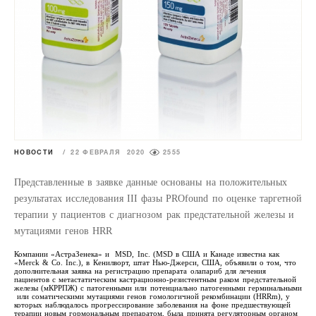
НОВОСТИ
/
22 ФЕВРАЛЯ 2020
2555
Представленные в заявке данные основаны на положительных
результатах исследования III фазы PROfound по оценке таргетной
терапии у пациентов с диагнозом рак предстательной железы и
мутациями генов HRR
Компании «АстраЗенека» и MSD, Inc. (MSD в США и Канаде известна как
«Merck & Co. Inc.), в Кенилворт, штат Нью-Джерси, США, объявили о том, что
дополнительная заявка на регистрацию препарата олапариб для лечения
пациентов с метастатическим кастрационно-резистентным раком предстательной
железы (мКРРПЖ) с патогенными или потенциально патогенными герминальными
или соматическими мутациями генов гомологичной рекомбинации (HRRm), у
которых наблюдалось прогрессирование заболевания на фоне предшествующей
терапии новым гормональным препаратом, была принята регуляторным органом