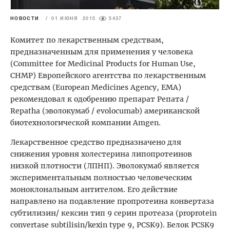
НОВОСТИ
/
01 ИЮНЯ 2015
5437
Комитет по лекарственным средствам,
предназначенным для применения у человека
(Committee for Medicinal Products for Human Use,
CHMP) Европейского агентства по лекарственным
средствам (European Medicines Agency, EMA)
рекомендовал к одобрению препарат Репата /
Repatha (эволокумаб / evolocumab) американской
биотехнологической компании Amgen.
Лекарственное средство предназначено для
снижения уровня холестерина липопротеинов
низкой плотности (ЛПНП). Эволокумаб является
экспериментальным полностью человеческим
моноклональным антителом. Его действие
направлено на подавление пропротеина конвертаза
субтилизин/ кексин тип 9 серин протеаза (proprotein
convertase subtilisin/kexin type 9, PCSK9). Белок PCSK9