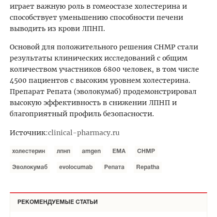
играет важную роль в гомеостазе холестерина и
способствует уменьшению способности печени
выводить из крови ЛПНП.
Основой для положительного решения СНМР стали
результаты клинических исследований с общим
количеством участников 6800 человек, в том числе
4500 пациентов с высоким уровнем холестерина.
Препарат Репата (эволокумаб) продемонстрировал
высокую эффективность в снижении ЛПНП и
благоприятный профиль безопасности.
Источник
:
clinical-pharmacy.ru
холестерин
лпнп
amgen
ЕМА
СНМР
Эволокумаб
evolocumab
Репата
Repatha
РЕКОМЕНДУЕМЫЕ СТАТЬИ