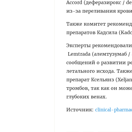
Accord (деферазирокс / d
из-за переливания крови
Также комитет рекоменд
препаратов Кадсила (Kadc
Эксперты рекомендовали
Lemtrada (алемтузумаб /
сообщений о развитии ре
летального исхода. Так
препарат Ксельянз (Xelja
тромбов, так как он мож
глубоких венах.
Источник:
clinical-pharma