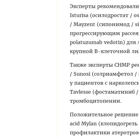
Эксперты рекомендовали 
Isturisa (осилодростат /
/ Mayzent (сипонимод / 
прогрессирующим рассеян
polatuzumab vedotin) д
крупной В-клеточной л
Также эксперты СНМР ре
/ Sunosi (солриамфетол /
у пациентов с нарколепс
Tavlesse (фостаматиниб 
тромбоцитопении.
Положительное решение бы
acid Mylan (клопидогрел
профилактики атеротромб