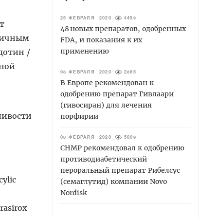
25 ФЕВРАЛЯ 2020
4459
нт
48 новых препаратов, одобренных
оричным
FDA, и показания к их
применению
дотин /
зной
08 ФЕВРАЛЯ 2020
2865
В Европе рекомендован к
одобрению препарат Гивлаари
(гивосиран) для лечения
нливости
порфирии
08 ФЕВРАЛЯ 2020
5009
СНМР рекомендовал к одобрению
противодиабетический
пероральный препарат Рибелсус
ylic
(семаглутид) компании Novo
Nordisk
asirox