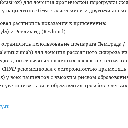
eferasirox) для лечения хронической перегрузки же
 у пациентов с бета-талассемией и другими анем
овал расширить показания к применению
yla) и Ревлимид (Revlimid).
 ограничить использование препарата Лемтрада /
 alemtuzumab) для лечения рассеянного склероза из
дких, но серьезных побочных эффектов, в том чис
же СНМР рекомендовал с осторожностью применять
nz) у всех пациентов с высоким риском образовани
ет увеличивать риск образования тромбов в легких
cy.ru