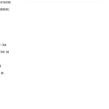
лезом
иями.
-за
ле и
я
 и