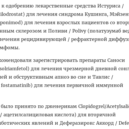
к одобрению лекарственные средства Истуриса /
 osilodrostat) для лечения синдрома Кушинга, Мэйзе
siponimod) для лечения взрослых пациентов со вт
ным склерозом и Поливи / Polivy (полатузумаб ве
ля лечения рецидивирующей / рефрактерной диффу
имфомы.
комендовали зарегистрировать препараты Саноси
 solriamfetol) для лечения чрезмерной дневной со
ией и обструктивным апноэ во сне и Тавлис /
/ fostamatinib) для лечения первичной иммунной
ло принято по дженерикам Clopidogrel/Acetylsalic
ь / ацетилсалициловая кислота) для вторичной
отических явлений и Деферазирокс Аккорд / Defer