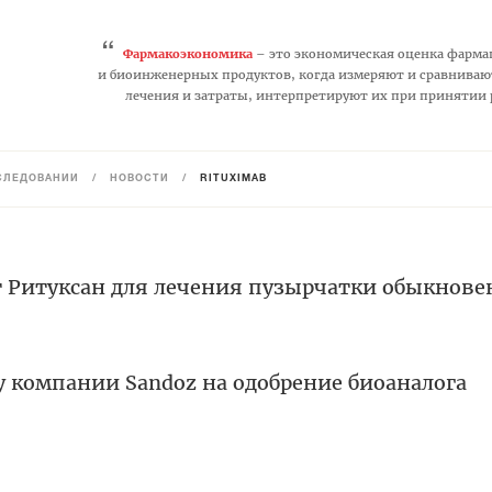
“
Фармакоэкономика
– это экономическая оценка фарма
и биоинженерных продуктов, когда измеряют и сравниваю
лечения и затраты, интерпретируют их при принятии
СЛЕДОВАНИЙ
/
НОВОСТИ
/
RITUXIMAB
т Ритуксан для лечения пузырчатки обыкнов
у компании Sandoz на одобрение биоаналога