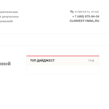
SELECT LANGUAGE
▼
цевтических
ИЗМЕНИТЬ ЯЗЫК
т результаты
+ 7 (495) 975-94-04
 решений
CLINVEST@MAIL.RU
ТОП ДАЙДЖЕСТ
ГОД
енной