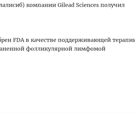
лалисиб) компании Gilead Sciences получил
добрен FDA в качестве поддерживающей терапи
траненной фолликулярной лимфомой