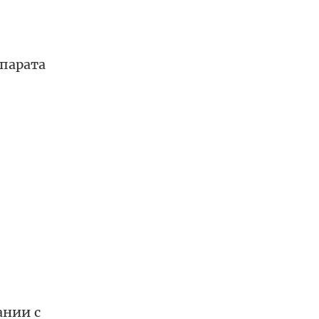
парата
ании с