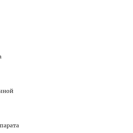
а
очной
парата