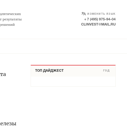
SELECT LANGUAGE
▼
цевтических
ИЗМЕНИТЬ ЯЗЫК
т результаты
+ 7 (495) 975-94-04
 решений
CLINVEST@MAIL.RU
ТОП ДАЙДЖЕСТ
ГОД
та
железы