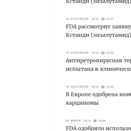
Кстанди (энзалутамид)
18 СЕНТЯБРЯ 2019
3137
FDA рассмотрит заявк
Кстанди (энзалутамид)
17 СЕНТЯБРЯ 2019
2933
Антиретровирусная те
испытана в клиническ
12 СЕНТЯБРЯ 2019
3185
В Европе одобрена ко
карциномы
05 ИЮНЯ 2019
3988
FDA одобрило использо