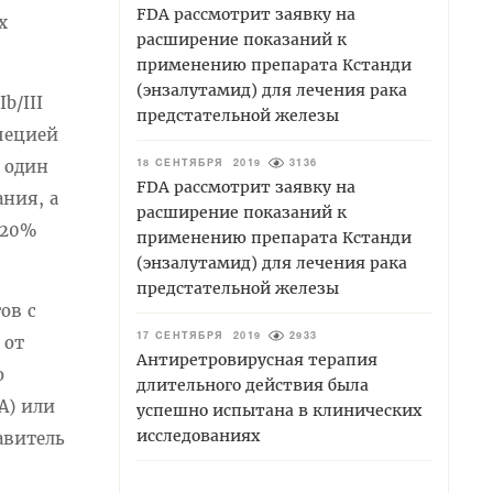
FDA рассмотрит заявку на
х
расширение показаний к
применению препарата Кстанди
(энзалутамид) для лечения рака
b/III
предстательной железы
опецией
е один
18 СЕНТЯБРЯ 2019
3136
FDA рассмотрит заявку на
ния, а
расширение показаний к
 20%
применению препарата Кстанди
(энзалутамид) для лечения рака
предстательной железы
ов с
17 СЕНТЯБРЯ 2019
2933
 от
Антиретровирусная терапия
о
длительного действия была
A) или
успешно испытана в клинических
исследованиях
авитель