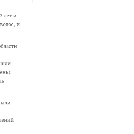
2 лет и
волос, и
области
рошли
ень),
ль
были
влений