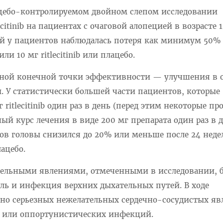
цебо-контролируемом двойном слепом исследовании
citinib на пациентах с очаговой алопецией в возрасте 1
ий у пациентов наблюдалась потеря как минимум 50% 
ли 10 мг ritlecitinib или плацебо.
вной конечной точки эффективности — улучшения в 
ы. У статистически большей части пациентов, которые
ritlecitinib один раз в день (перед этим некоторые п
й курс лечения в виде 200 мг препарата один раз в д
ов головы снизился до 20% или меньше после 24 неде
ацебо.
тельными явлениями, отмеченными в исследовании, 
оль и инфекция верхних дыхательных путей. В ходе
но серьезных нежелательных сердечно-сосудистых я
в или оппортунистических инфекций.