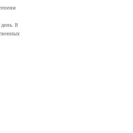
степени
день. В
ственных