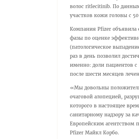
волос ritlecitinib. По да
участков кожи головы с 50
Компания Pfizer объявила 
фазы по оценке эффективно
(патологическое выпадение 
раз в день позволил дост
именно: доли пациентов с
после шести месяцев лечен
«Мы довольны положительн
очаговой алопецией, раз
которого в настоящее врем
санитарному надзору за к
Европейским агентством п
Pfizer Майкл Корбо.