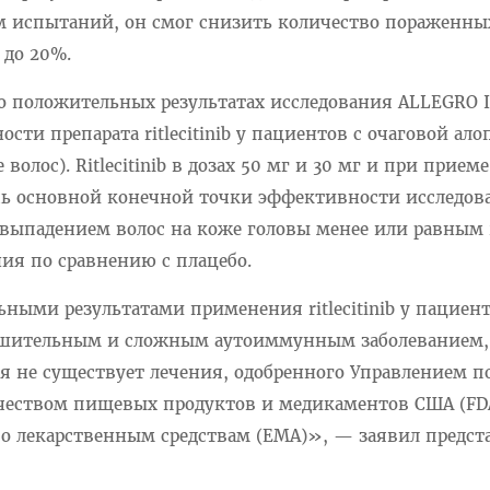
нным испытаний, он смог снизить количество пораженны
 до 20%.
о положительных результатах исследования ALLEGRO II
сти препарата ritlecitinib у пациентов с очаговой ал
волос). Ritlecitinib в дозах 50 мг и 30 мг и при прием
ичь основной конечной точки эффективности исследова
 выпадением волос на коже головы менее или равным
ия по сравнению с плацебо.
ыми результатами применения ritlecitinib у пациент
рушительным и сложным аутоиммунным заболеванием,
я не существует лечения, одобренного Управлением п
ачеством пищевых продуктов и медикаментов США (FD
о лекарственным средствам (EMA)», — заявил предст