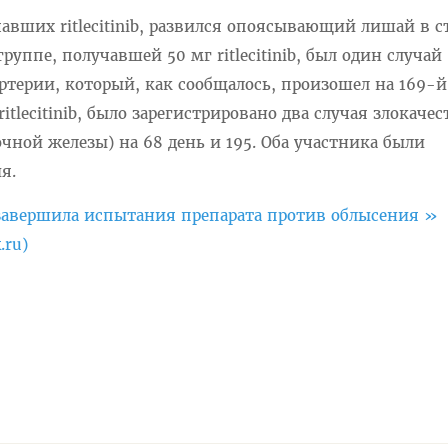
авших ritlecitinib, развился опоясывающий лишай в 
группе, получавшей 50 мг ritlecitinib, был один случай
терии, который, как сообщалось, произошел на 169-й 
itlecitinib, было зарегистрировано два случая злокаче
чной железы) на 68 день и 195. Оба участника были
я.
 завершила испытания препарата против облысения »
.ru)