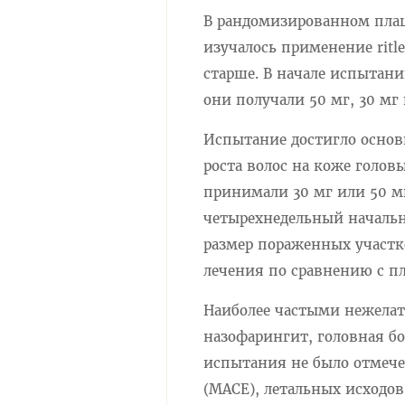
В рандомизированном пла
изучалось применение ritle
старше. В начале испытан
они получали 50 мг, 30 мг и
Испытание достигло осно
роста волос на коже голов
принимали 30 мг или 50 мг 
четырехнедельный начальны
размер пораженных участк
лечения по сравнению с пл
Наиболее частыми нежела
назофарингит, головная б
испытания не было отмече
(MACE), летальных исходо