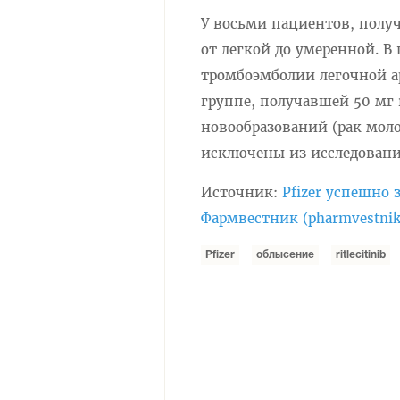
У восьми пациентов, получ
от легкой до умеренной. В 
тромбоэмболии легочной ар
группе, получавшей 50 мг r
новообразований (рак моло
исключены из исследовани
Источник:
Pfizer успешно
Фармвестник (pharmvestnik
Pfizer
облысение
ritlecitinib