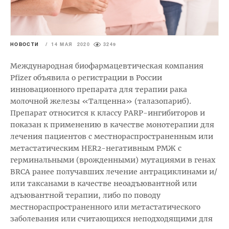
НОВОСТИ
/
14 МАЯ 2020
3249
Международная биофармацевтическая компания
Pfizer объявила о регистрации в России
инновационного препарата для терапии рака
молочной железы «Талценна» (талазопариб).
Препарат относится к классу PARP-ингибиторов и
показан к применению в качестве монотерапии для
лечения пациентов с местнораспространенным или
метастатическим HER2-негативным РМЖ с
герминальными (врожденными) мутациями в генах
BRCA ранее получавших лечение антрациклинами и/
или таксанами в качестве неоадъювантной или
адъювантной терапии, либо по поводу
местнораспространенного или метастатического
заболевания или считающихся неподходящими для