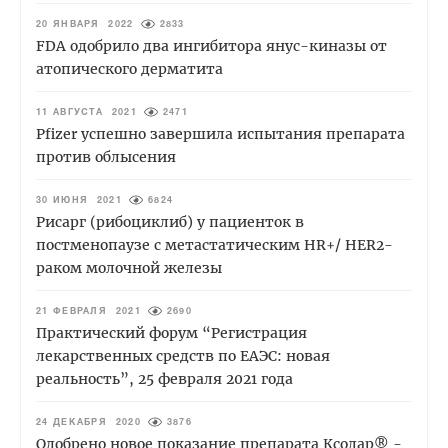
20 ЯНВАРЯ 2022
2833
FDA одобрило два ингибитора янус-киназы от
атопического дерматита
11 АВГУСТА 2021
2471
Pfizer успешно завершила испытания препарата
против облысения
30 ИЮНЯ 2021
6824
Рисарг (рибоциклиб) у пациенток в
постменопаузе с метастатическим HR+/ HER2-
раком молочной железы
21 ФЕВРАЛЯ 2021
2690
Практический форум “Регистрация
лекарственных средств по ЕАЭС: новая
реальность”, 25 февраля 2021 года
24 ДЕКАБРЯ 2020
3876
Одобрено новое показание препарата Кcолар® -