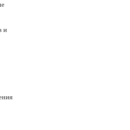
ые
в и
чения