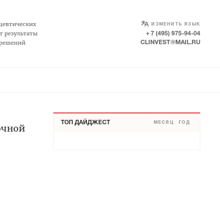
SELECT LANGUAGE
▼
цевтических
ИЗМЕНИТЬ ЯЗЫК
т результаты
+ 7 (495) 975-94-04
 решений
CLINVEST@MAIL.RU
ТОП ДАЙДЖЕСТ
МЕСЯЦ
ГОД
очной