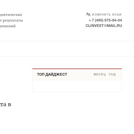
SELECT LANGUAGE
▼
цевтических
ИЗМЕНИТЬ ЯЗЫК
т результаты
+ 7 (495) 975-94-04
 решений
CLINVEST@MAIL.RU
ТОП ДАЙДЖЕСТ
МЕСЯЦ
ГОД
та в