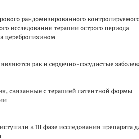
рового рандомизированного контролируемог
го исследования терапии острого периода
а церебролизином
 являются рак и сердечно-сосудистые заболе
я, связанные с терапией латентной формы
ции
иступили к III фазе исследования препарата д
а