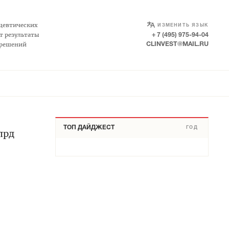
SELECT LANGUAGE
▼
цевтических
ИЗМЕНИТЬ ЯЗЫК
т результаты
+ 7 (495) 975-94-04
 решений
CLINVEST@MAIL.RU
ТОП ДАЙДЖЕСТ
ГОД
лрд