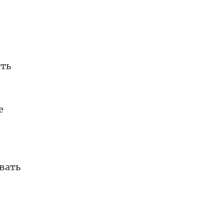
сть
е
вать