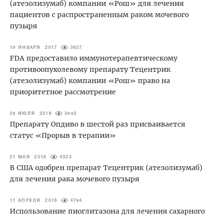
(атезолизумаб) компании «Рош» для лечения
пациентов с распространенным раком мочевого
пузыря
19 ЯНВАРЯ 2017
3637
FDA предоставило иммунотерапевтическому
противоопухолевому препарату Тецентрик
(атезолизумаб) компании «Рош» право на
приоритетное рассмотрение
29 ИЮЛЯ 2016
3992
Препарату Опдиво в шестой раз присваивается
статус «Прорыв в терапии»
21 МАЯ 2016
4323
В США одобрен препарат Тецентрик (атезолизумаб)
для лечения рака мочевого пузыря
11 АПРЕЛЯ 2016
4784
Использование пиоглитазона для лечения сахарного