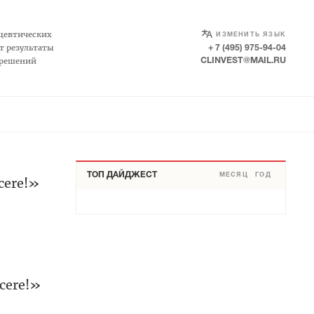
SELECT LANGUAGE
▼
цевтических
ИЗМЕНИТЬ ЯЗЫК
т результаты
+ 7 (495) 975-94-04
 решений
CLINVEST@MAIL.RU
ТОП ДАЙДЖЕСТ
МЕСЯЦ
ГОД
cere!»
cere!»