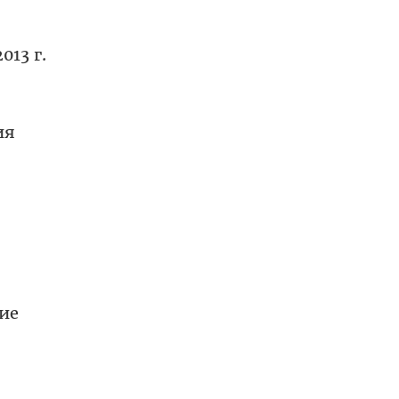
13 г.
ия
ие