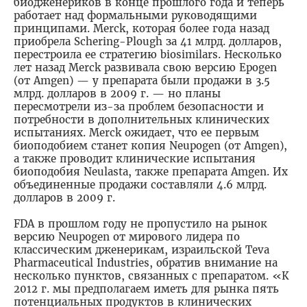
биодженериков в конце прошлого года и теперь
работает над формальными руководящими
принципами. Merck, которая более года назад
приобрела Schering-Plough за 41 млрд. долларов,
перестроила ее стратегию biosimilars. Несколько
лет назад Merck развивала свою версию Epogen
(от Amgen) — у препарата были продажи в 3.5
млрд. долларов в 2009 г. — но планы
пересмотрели из-за проблем безопасности и
потребности в дополнительных клинических
испытаниях. Merck ожидает, что ее первым
биоподобием станет копия Neupogen (от Amgen),
а также проводит клинические испытания
биоподобия Neulasta, также препарата Amgen. Их
объединенные продажи составляли 4.6 млрд.
долларов в 2009 г.
FDA в прошлом году не пропустило на рынок
версию Neupogen от мирового лидера по
классическим дженерикам, израильской Teva
Pharmaceutical Industries, обратив внимание на
несколько пунктов, связанных с препаратом. «К
2012 г. мы предполагаем иметь для рынка пять
потенциальных продуктов в клинических