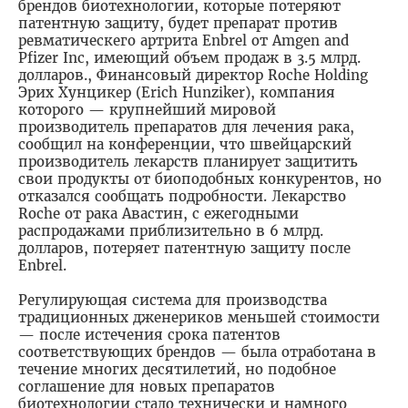
брендов биотехнологии, которые потеряют
патентную защиту, будет препарат против
ревматическего артрита Enbrel от Amgen and
Pfizer Inc, имеющий объем продаж в 3.5 млрд.
долларов., Финансовый директор Roche Holding
Эрих Хунцикер (Erich Hunziker), компания
которого — крупнейший мировой
производитель препаратов для лечения рака,
сообщил на конференции, что швейцарский
производитель лекарств планирует защитить
свои продукты от биоподобных конкурентов, но
отказался сообщать подробности. Лекарство
Roche от рака Авастин, с ежегодными
распродажами приблизительно в 6 млрд.
долларов, потеряет патентную защиту после
Enbrel.
Регулирующая система для производства
традиционных дженериков меньшей стоимости
— после истечения срока патентов
соответствующих брендов — была отработана в
течение многих десятилетий, но подобное
соглашение для новых препаратов
биотехнологии стало технически и намного