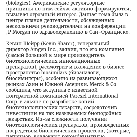
(biologics). Американские регуляторные
принципы по ним сейчас активно формируются,
вызывая огромный интерес. Данная тема была в
центре планов деятельности, обсужденных
несколькими руководителями на конференции
JP Morgan по здравоохранению в Сан-Франциско.
-
Кевин Шейрр (Kevin Sharer), генеральный
директор Amgen Inc., заявил, что его компания
(самый большой в мире производитель
биотехнологических инновационных
препаратов), рассмотрит и вхождение в бизнес-
пространство biosimilars (биоаналоги,
биосимиляры), особенно на развивающихся
рынках Азии и Южной Америки. Merck & Co
сообщила, что вступила с известной
контрактной компанией Parexel International
Corp. в альянс по разработке копий
биотехнологических лекарств, сосредоточив
инвестиции на так называемых биоподобных
лекарствах. Из-за сложности получения
биотехнологических препаратов, произведенных
посредством биологических процессов, (которые,
например, вовлекают рекомбинантные