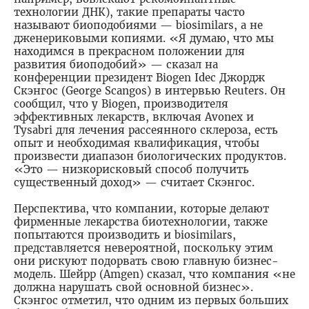
технологии ДНК), такие препараты часто
называют биоподобиями — biosimilars, а не
дженериковыми копиями. «Я думаю, что мы
находимся в прекрасном положении для
развития биоподобий» — сказал на
конференции президент Biogen Idec Джордж
Скэнгос (George Scangos) в интервью Reuters. Он
сообщил, что у Biogen, производителя
эффективных лекарств, включая Avonex и
Tysabri для лечения рассеянного склероза, есть
опыт и необходимая квалификация, чтобы
произвести диапазон биологических продуктов.
«Это — низкорисковый способ получить
существенный доход» — считает Скэнгос.
Перспектива, что компании, которые делают
фирменные лекарства биотехнологии, также
попытаются производить и biosimilars,
представляется невероятной, поскольку этим
они рискуют подорвать свою главную бизнес-
модель. Шейрр (Amgen) сказал, что компания «не
должна нарушать свой основной бизнес».
Скэнгос отметил, что одним из первых больших