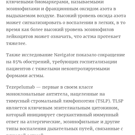
ключевыми биомаркерами, называемыми
эозинофилами и фракционным оксидом азота в
выдыхаемом воздухе. Высокий уровень оксида азота
может сигнализировать о воспалении в легких, в то
время как более высокий уровень эозинофилов
лейкоцитов может означать, что астма протекает
тяжелее.
Также исследование Navigator показало сокращение
на 85% обострений, требующих госпитализации
пациентов с тяжелыми неконтролируемыми
формами астмы.
Tezepelumab — первые в своем классе
моноклональные антитела, нацеленные на
тимусный стромальный лимфопоэтин (TSLP). TLSP
является ключевым эпителиальным цитокином,
который инициирует сверхактивный иммунный
ответ на аллергические, эозинофильные и другие
типы воспаления дыхательных путей, связанные с