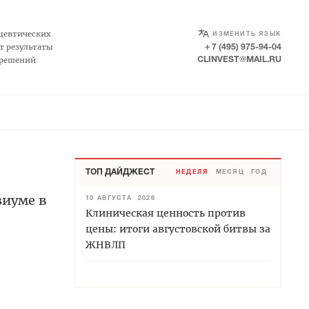
SELECT LANGUAGE
▼
цевтических
ИЗМЕНИТЬ ЯЗЫК
т результаты
+ 7 (495) 975-94-04
 решений
CLINVEST@MAIL.RU
ТОП ДАЙДЖЕСТ
НЕДЕЛЯ
МЕСЯЦ
ГОД
зиуме в
10 АВГУСТА 2026
Клиническая ценность против
цены: итоги августовской битвы за
ЖНВЛП