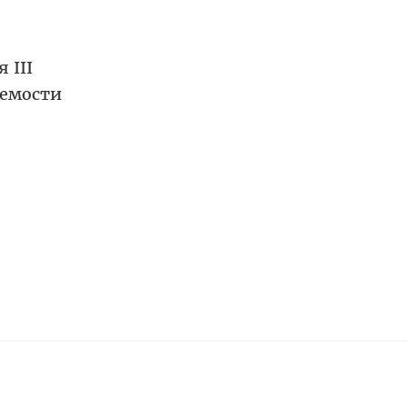
 III
емости