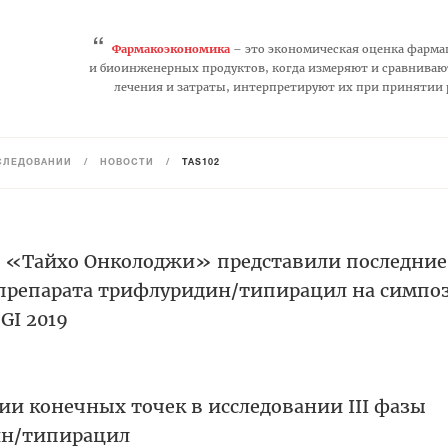
“
Фармакоэкономика
– это экономическая оценка фарма
и биоинженерных продуктов, когда измеряют и сравниваю
лечения и затраты, интерпретируют их при принятии
СЛЕДОВАНИЙ
/
НОВОСТИ
/
TAS102
 «Тайхо Онколоджи» представили последние
препарата трифлуридин/типирацил на симпо
GI 2019
ии конечных точек в исследовании III фазы
ин/типирацил