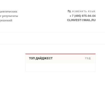
SELECT LANGUAGE
▼
цевтических
ИЗМЕНИТЬ ЯЗЫК
т результаты
+ 7 (495) 975-94-04
 решений
CLINVEST@MAIL.RU
ТОП ДАЙДЖЕСТ
ГОД