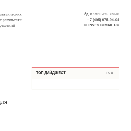
SELECT LANGUAGE
▼
цевтических
ИЗМЕНИТЬ ЯЗЫК
т результаты
+ 7 (495) 975-94-04
 решений
CLINVEST@MAIL.RU
ТОП ДАЙДЖЕСТ
ГОД
для