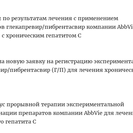
2 по результатам лечения с применением
в глекапревир/пибрентасвир компании AbbVi
 с хроническим гепатитом С
ла новую заявку на регистрацию эксперимент
ир/пибрентасвир (Г/П) для лечения хроничес
тус прорывной терапии экспериментальной
ации препаратов компании AbbVie для лечен
о гепатита C