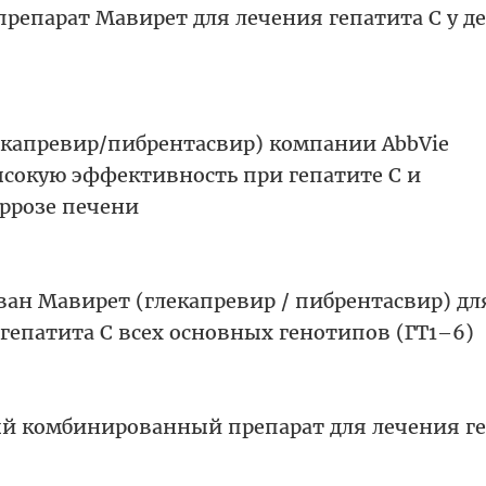
репарат Мавирет для лечения гепатита С у д
екапревир/пибрентасвир) компании AbbVie
сокую эффективность при гепатите С и
ррозе печени
ван Мавирет (глекапревир / пибрентасвир) дл
гепатита С всех основных генотипов (ГТ1–6)
ый комбинированный препарат для лечения г