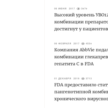
06 ИЮНЯ 2017
3979
Высокий уровень УВО1
комбинации препарато
достигнут у пациентов
06 ФЕВРАЛЯ 2017
4539
Компания AbbVie пода
комбинации глекапрев
гепатита С в FDA
01 ДЕКАБРЯ 2016
3713
FDA предоставило ста
пангенотипной комбин
хронического вирусног