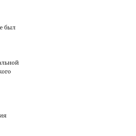
e был
альной
кого
ия