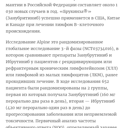
мантии в Российской Федерации составляет около 1
030 новых случаев в год. «Брукинза®»
(Занубритиниб) успешно применяется в США, Китае
и Канаде при лечении лимфом В-клеточного
происхождения.
Исследование Alpine это рандомизированное
глобальное исследование 3-й фазы (NCT03734016), в
котором сравнивают препараты Занубрутиниб и
Ибрутиниб у пациентов с рецидивирующим или
рефрактерным хроническим лимфолейкозом (ХЛЛ)
или лимфомой из малых лимфоцитов (ЛКМ), ранее
проходивших лечение. В ходе исследования 652
пациента были рандомизированы на 2 группы,
первая из которых получала Занубрутиниб (160 мг
перорально два раза в день), вторая — Ибрутиниб
(420 мг перорально один раз в день) до
прогрессирования заболевания или неприемлемой
токсичности. Первичный анализ частоты
объективного ответа (ЧОО), определяемый заранее