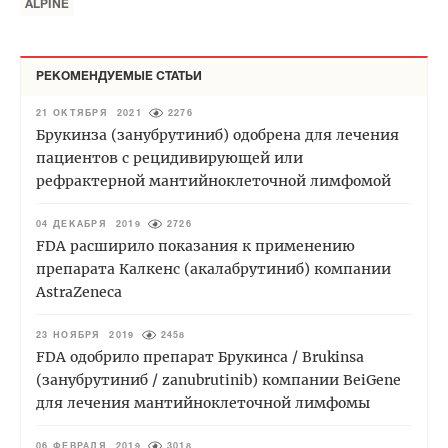
ALPINE
РЕКОМЕНДУЕМЫЕ СТАТЬИ
21 ОКТЯБРЯ 2021
2276
Брукинза (занубрутиниб) одобрена для лечения
пациентов с рецидивирующей или
рефрактерной мантийноклеточной лимфомой
04 ДЕКАБРЯ 2019
2726
FDA расширило показания к применению
препарата Калкенс (акалабрутиниб) компании
AstraZeneca
23 НОЯБРЯ 2019
2458
FDA одобрило препарат Брукинса / Brukinsa
(занубрутиниб / zanubrutinib) компании BeiGene
для лечения мантийноклеточной лимфомы
06 ФЕВРАЛЯ 2019
3018