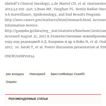
Abeloff’s Clinical Oncology; 4.de Martel CD, et al. Gastroente
2013;42:219-240; 5.Buas MF, Vaughan TL. Semin Radiat Oncol
9.6.Surveillance, Epidemiology, and End Results Program.
http://seer.cancer.gov/statfacts/html/stomach.html. Accessed
Information Service.
http://ganjoho.jp/data/reg_stat/statistics/brochure/2016/ca
Accessed August 21, 2017.8.Злокачественные новообразов
году под редакцией А.Д. Каприна и др 9.Boku N, et al. Ora
2017;
10. Satoh T, et al. Poster discussion presentation at E
ONCRU19NP01834
рак желудка
Ниволумаб
БристолМайерс Сквибб
Опдиво
РЕКОМЕНДУЕМЫЕ СТАТЬИ