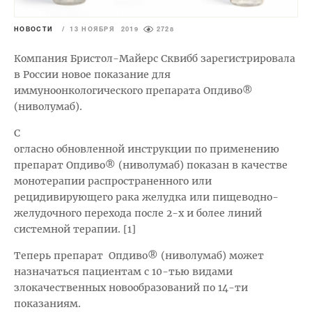
НОВОСТИ
/
13 НОЯБРЯ 2019
2728
Компания Бристол-Майерс Сквибб зарегистрировала
в России новое показание для
иммуноонкологического препарата Опдиво®
(ниволумаб).
C
огласно обновленной инструкции по применению
препарат Опдиво® (ниволумаб) показан в качестве
монотерапии распространенного или
рецидивирующего рака желудка или пищеводно-
желудочного перехода после 2-х и более линий
системной терапии. [1]
Теперь препарат
Опдиво® (ниволумаб) может
назначаться пациентам с 10-тью видами
злокачественных новообразований по 14-ти
показаниям.