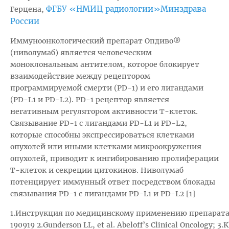
ФГБУ «НМИЦ радиологии»Минздрава
Герцена,
России
Иммуноонкологический препарат Опдиво®
(ниволумаб) является человеческим
моноклональным антителом, которое блокирует
взаимодействие между рецептором
программируемой смерти (PD-1) и его лигандами
(PD-L1 и PD-L2). PD-1 рецептор является
негативным регулятором активности Т-клеток.
Связывание PD-1 с лигандами PD-L1 и PD-L2,
которые способны экспрессироваться клетками
опухолей или иными клетками микроокружения
опухолей, приводит к ингибированию пролиферации
Т-клеток и секреции цитокинов. Ниволумаб
потенцирует иммунный ответ посредством блокады
связывания PD-1 с лигандами PD-L1 и PD-L2 [1]
1.Инструкция по медицинскому применению препарата
190919 2.Gunderson LL, et al. Abeloff’s Clinical Oncology; 3.Kl