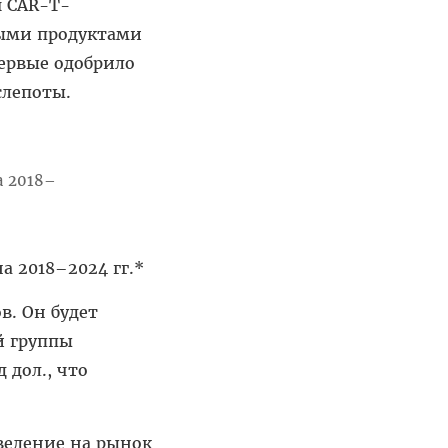
я CAR-T-
выми продуктами
первые одобрило
слепоты.
а 2018–2024 гг.*
в. Он будет
й группы
 дол., что
ведение на рынок