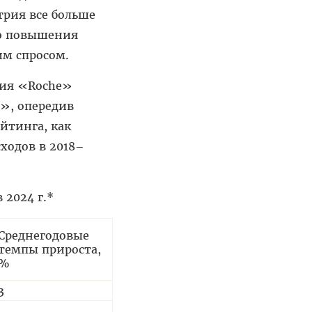
трия все больше
ью повышения
им спросом.
ания «Roche»
n», опередив
йтинга, как
ходов в 2018–
 2024 г.*
Среднегодовые
темпы прирос­та,
%
3