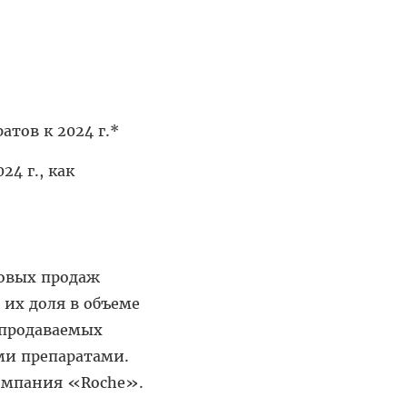
тов к 2024 г.*
4 г., как
овых продаж
 их доля в объеме
х продаваемых
ми препаратами.
омпания «Roche».