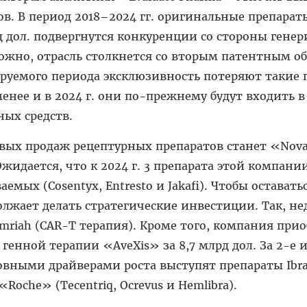
в. В период 2018–2024 гг. оригинальные препарат
 дол. подвергнутся конкуренции со стороны генер
жно, отрасль столкнется со вторым патентным об
зируемого периода эксклюзивность потеряют такие 
 менее и в 2024 г. они по-прежнему будут входить 
ых средств.
вых продаж рецептурных препаратов станет «Nova
. Ожидается, что к 2024 г. 3 препарата этой компани
аемых (Cosentyx, Entresto и Jakafi). Чтобы остават
жает делать стратегические инвестиции. Так, не
mriah (CAR-T терапия). Кроме того, компания прио
генной терапии «AveXis» за 8,7 млрд дол. За 2-е и
овными драйверами роста выступят препараты Ibran
 «Roche» (Tecentriq, Ocrevus и Hemlibra).