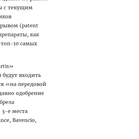
ы с текущим
иков
рывом (patent
препараты, как
в топ-10 самых
rtis»
и будут входить
ься «на передовой
давно одобрение
брела
 3-е места
ce, Bavencio,