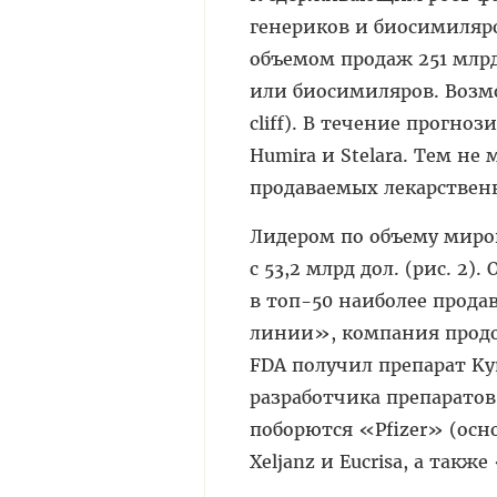
генериков и биосимиляро
объемом продаж 251 млрд
или биосимиляров. Возмо
cliff). В течение прогно
Humira и Stelara. Тем не
продаваемых лекарственн
Лидером по объему миро
с 53,2 млрд дол. (рис. 2)
в топ-50 наиболее продав
линии», компания продол
FDA получил препарат Ky
разработчика препаратов 
поборются «Pfizer» (осн
Xeljanz и Eucrisa, а также