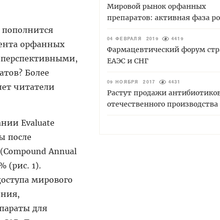
Мировой рынок орфанных
препаратов: активная фаза ро
и пополнится
04 ФЕВРАЛЯ 2019
4419
мента орфанных
Фармацевтический форум стр
и перспективными,
ЕАЭС и СНГ
атов? Более
09 НОЯБРЯ 2017
4431
лет читатели
Растут продажи антибиотико
отечественного производства
ании Evaluate
ы после
 (Compound Annual
 (рис. 1).
доступа мирового
ения,
параты для