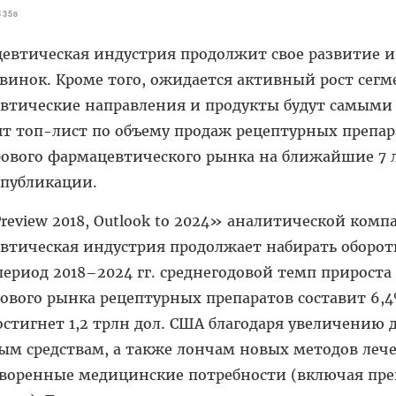
3358
цевтическая индустрия продолжит свое развитие 
винок. Кроме того, ожидается активный рост сег
певтические направления и продукты будут самым
т топ-лист по объему продаж рецептурных препар
рового фармацевтического рынка на ближайшие 7 
 публикации.
review 2018, Outlook to 2024» аналитической комп
втическая индустрия продолжает набирать оборот
период 2018–2024 гг. среднегодовой темп прироста
ового рынка рецептурных препаратов составит 6,4%
достигнет 1,2 трлн дол. США благодаря увеличению 
ым средствам, а также лончам новых методов леч
оренные медицинские потребности (включая пре