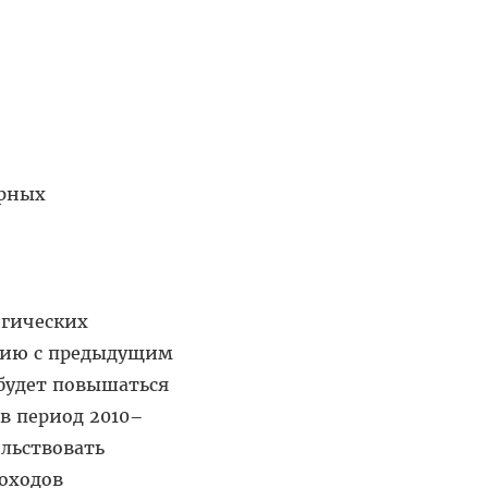
урных
огических
ению с предыдущим
 будет повышаться
 в период 2010–
ельствовать
оходов