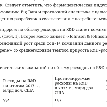
к. Следует отметить, что фармацевтическая индус
ьзованию Big Data и прогнозной аналитике с цел
ению разработок в соответствии с потребительск
. лидером по объему расходов на R&D станет комп
л. (табл. 1). Второе место займет «Johnson & Johnso
тенсивный рост среди топ-15 компаний данного ре
gene» со среднегодовым темпом прироста R&D-рас
цевтических компаний по объему расходов на R&D в
Прогнозируемые
Расходы на R&D
расходы на R&D
по итогам 2017 г.,
в 2024 г., млрд дол.
млрд дол. США
США
9,2
11,7