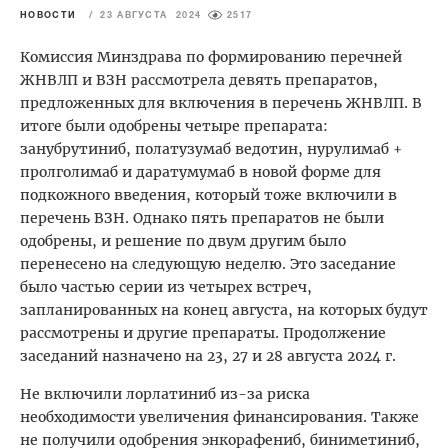
НОВОСТИ
/
23 АВГУСТА 2024
2517
Комиссия Минздрава по формированию перечней
ЖНВЛП и ВЗН рассмотрела девять препаратов,
предложенных для включения в перечень ЖНВЛП. В
итоге были одобрены четыре препарата:
занубрутиниб, полатузумаб ведотин, нурулимаб +
пролголимаб и даратумумаб в новой форме для
подкожного введения, который тоже включили в
перечень ВЗН. Однако пять препаратов не были
одобрены, и решение по двум другим было
перенесено на следующую неделю. Это заседание
было частью серии из четырех встреч,
запланированных на конец августа, на которых будут
рассмотрены и другие препараты. Продолжение
заседаний назначено на 23, 27 и 28 августа 2024 г.
Не включили лорлатиниб из-за риска
необходимости увеличения финансирования. Также
не получили одобрения энкорафениб, биниметиниб,