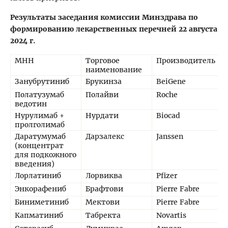
Результаты заседания комиссии Минздрава по
формированию лекарственных перечней 22 августа
2024 г.
МНН
Торговое
Производитель
наименование
Занубрутиниб
Брукинза
BeiGene
Полатузумаб
Полайви
Roche
ведотин
Нурулимаб +
Нурдати
Biocad
пролголимаб
Даратумумаб
Дарзалекс
Janssen
(концентрат
для подкожного
введения)
Лорлатиниб
Лорвиква
Pfizer
Энкорафениб
Брафтови
Pierre Fabre
Биниметиниб
Мектови
Pierre Fabre
Капматиниб
Табректа
Novartis