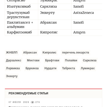
Соторасиб
Лумикрас
Amgen
Изатуксимаб
Сарклиза
Sanofi
Трастузумаб
Энхерту
AstraZeneca
дерукстекан
Паклитаксел +
Абраксан
Sanofi
альбумин
Карфилзомиб
Кипролис
Amgen
ЖНВЛП
Абраксан
Кипролис
перечень лекарств
Дарзалекс
Мектови
Брафтови
Полайви
Сарклиза
Лорвиква
Брукинза
Нурдати
Табректа
Лумикрас
Энхерту
РЕКОМЕНДУЕМЫЕ СТАТЬИ
07 ИЮЛЯ 2026
276