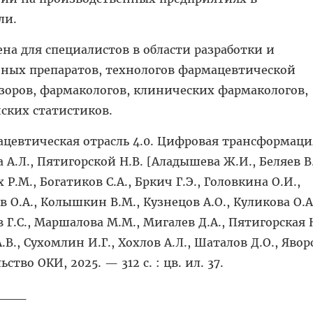
ли.
а для специалистов в области разработки и
нных препаратов, технологов фармацевтической
оров, фармакологов, клинических фармакологов,
ских статистиков.
цевтическая отрасль 4.0. Цифровая трансформация
А.Л., Пятигорской Н.В. [Аладышева Ж.И., Беляев В.
 Р.М., Богатиков С.А., Бркич Г.Э., Головкина О.И.,
в О.А., Колышкин В.М., Кузнецов А.О., Куликова О.А
 Г.С., Маршалова М.М., Мигалев Д.А., Пятигорская Н
.В., Сухомлин И.Г., Хохлов А.Л., Шаталов Д.О., Яво
ство ОКИ, 2025. — 312 с. : цв. ил. 37.
___