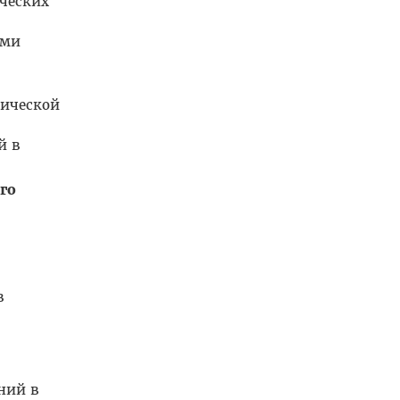
ческих
ыми
тической
й в
го
в
ний в