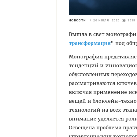
НОВОСТИ
/
20 ИЮЛЯ 2025
1515
Вышла в свет монографи
" под общ
трансформация
Монография представляе
тенденций и инновацион
обусловленных переходо
рассматриваются ключев
включая применение иск
вещей и блокчейн-техно
технологий на всех этап
внимание уделяется роли
Освещена проблема пра
управленческих техноло