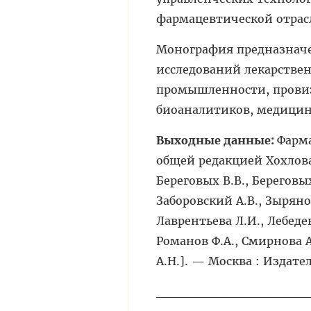
фармацевтической отрас
Монография предназначен
исследований лекарстве
промышленности, провиз
биоаналитиков, медицин
Выходные данные:
Фарма
общей редакцией Хохлова 
Береговых В.В., Береговых
Заборовский А.В., Зыряно
Лаврентьева Л.И., Лебедев
Романов Ф.А., Смирнова А
А.Н.]. — Москва : Издатель
_________________