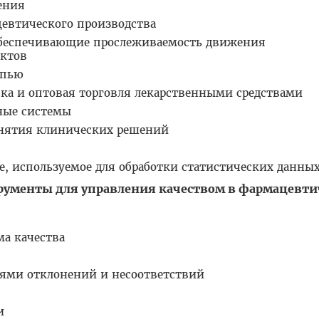
ения
евтического производства
беспечивающие прослеживаемость движения
уктов
епью
ка и оптовая торговля лекарственными средствами
ные системы
нятия клинических решений
, используемое для обработки статистических данны
рументы для управления качеством в фармацевти
ма качества
иями отклонений и несоответствий
и