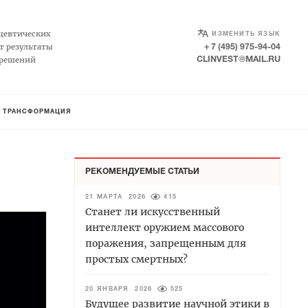
SELECT LANGUAGE
▼
цевтических
ИЗМЕНИТЬ ЯЗЫК
т результаты
+ 7 (495) 975-94-04
 решений
CLINVEST@MAIL.RU
Я ТРАНСФОРМАЦИЯ
РЕКОМЕНДУЕМЫЕ СТАТЬИ
21 МАРТА 2026
415
Станет ли искусственный
интеллект оружием массового
поражения, запрещенным для
простых смертных?
20 ЯНВАРЯ 2026
525
Будущее развитие научной этики в