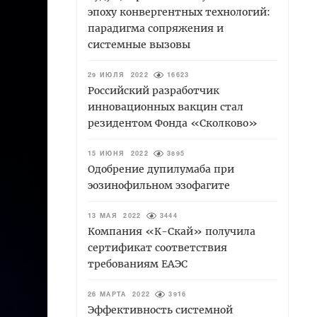
эпоху конвергентных технологий:
парадигма сопряжения и
системные вызовы
29 ИЮЛЯ 2022
16623
Российский разработчик
инновационных вакцин стал
резидентом Фонда «Сколково»
15 ИЮНЯ 2022
3895
Одобрение дупилумаба при
эозинофильном эзофагите
13 МАЯ 2022
3444
Компания «К-Скай» получила
сертификат соответствия
требованиям ЕАЭС
26 МАРТА 2022
3916
Эффективность системной