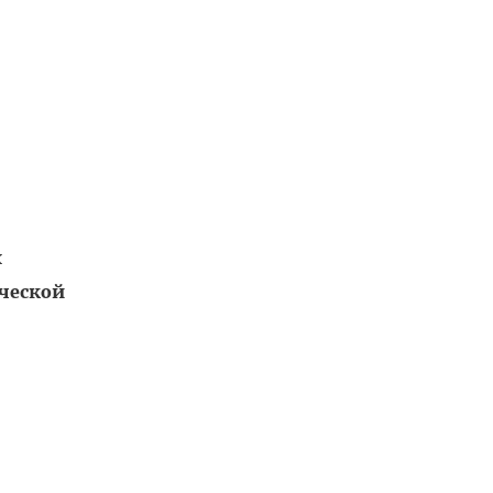
х
ческой