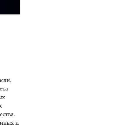
сли,
ета
ых
е
ества.
онных и