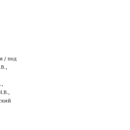
 / под
В.,
.,
.В.,
рский