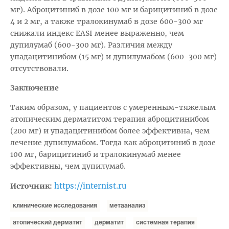
мг). Аброцитиниб в дозе 100 мг и барицитиниб в дозе
4 и 2 мг, а также тралокинумаб в дозе 600-300 мг
снижали индекс EASI менее выраженно, чем
дупилумаб (600-300 мг). Различия между
упадацитинибом (15 мг) и дупилумабом (600-300 мг)
отсутствовали.
Заключение
Таким образом, у пациентов с умеренным-тяжелым
атопическим дерматитом терапия аброцитинибом
(200 мг) и упадацитинибом более эффективна, чем
лечение дупилумабом. Тогда как аброцитиниб в дозе
100 мг, барицитиниб и тралокинумаб менее
эффективны, чем дупилумаб.
https://internist.ru
Источник:
клинические исследования
метаанализ
атопический дерматит
дерматит
системная терапия