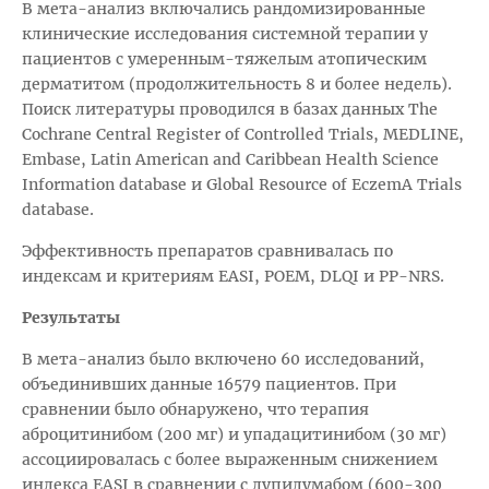
В мета-анализ включались рандомизированные
клинические исследования системной терапии у
пациентов с умеренным-тяжелым атопическим
дерматитом (продолжительность 8 и более недель).
Поиск литературы проводился в базах данных The
Cochrane Central Register of Controlled Trials, MEDLINE,
Embase, Latin American and Caribbean Health Science
Information database и Global Resource of EczemA Trials
database.
Эффективность препаратов сравнивалась по
индексам и критериям EASI, POEM, DLQI и PP-NRS.
Результаты
В мета-анализ было включено 60 исследований,
объединивших данные 16579 пациентов. При
сравнении было обнаружено, что терапия
аброцитинибом (200 мг) и упадацитинибом (30 мг)
ассоциировалась с более выраженным снижением
индекса EASI в сравнении с дупилумабом (600-300