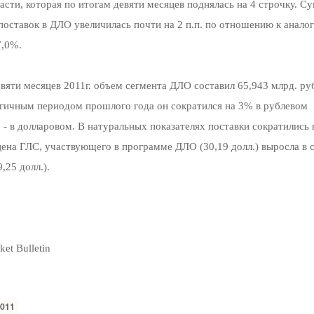
сти, которая по итогам девяти месяцев поднялась на 4 строчку. С
поставок в ДЛО увеличилась почти на 2 п.п. по отношению к анал
7,0%.
вяти месяцев 2011г. объем сегмента ДЛО составил 65,943 млрд. руб
логичным периодом прошлого года он сократился на 3% в рублевом
 - в долларовом. В натуральных показателях поставки сократились
 цена ГЛС, участвующего в программе ДЛО (30,19 долл.) выросла в 
,25 долл.).
et Bulletin
011