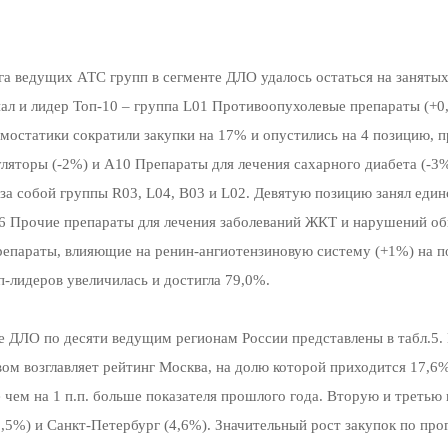
га ведущих АТС групп в сегменте ДЛО удалось остаться на занятых
опал и лидер Топ-10 – группа L01 Противоопухолевые препараты (+0
мостатики сократили закупки на 17% и опустились на 4 позицию, 
яторы (-2%) и A10 Препараты для лечения сахарного диабета (-3%
 за собой группы R03, L04, B03 и L02. Девятую позицию занял еди
16 Прочие препараты для лечения заболеваний ЖКТ и нарушений о
репараты, влияющие на ренин-ангиотензиновую систему (+1%) на 
п-лидеров увеличилась и достигла 79,0%.
е ДЛО по десяти ведущим регионам России представлены в табл.5.
ом возглавляет рейтинг Москва, на долю которой приходится 17,6
е чем на 1 п.п. больше показателя прошлого года. Вторую и третью
,5%) и Санкт-Петербург (4,6%). Значительный рост закупок по пр