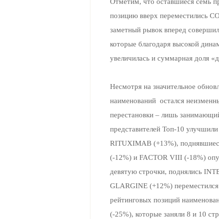
Отметим, что оставшиеся семь п
позицию вверх переместились C
заметный рывок вперед совер
которые благодаря высокой динам
увеличилась и суммарная доля «д
Несмотря на значительное обно
наименований остался неизменны
перестановки – лишь занимающи
представителей Топ-10 улучшили 
RITUXIMAB (+13%), поднявшиеся
(-12%) и FACTOR VIII (-18%) опу
девятую строчки, поднялись I
GLARGINE (+12%) переместился с
рейтинговых позиций наименов
(-25%), которые заняли 8 и 10 с