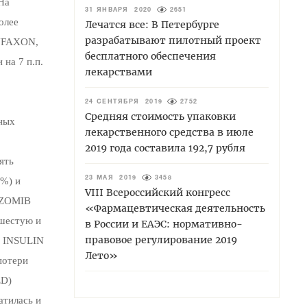
На
31 ЯНВАРЯ 2020
2651
олее
Лечатся все: В Петербурге
разрабатывают пилотный проект
NFAXON,
бесплатного обеспечения
на 7 п.п.
лекарствами
24 СЕНТЯБРЯ 2019
2752
Средняя стоимость упаковки
ных
лекарственного средства в июле
2019 года составила 192,7 рубля
ять
6%) и
23 МАЯ 2019
3458
VIII Всероссийский конгресс
EZOMIB
«Фармацевтическая деятельность
 шестую и
в России и ЕАЭС: нормативно-
правовое регулирование 2019
а INSULIN
Лето»
потери
ED)
атилась и