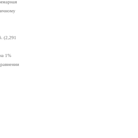
уммарная
огичному
. (2,291
 на 1%
сравнении