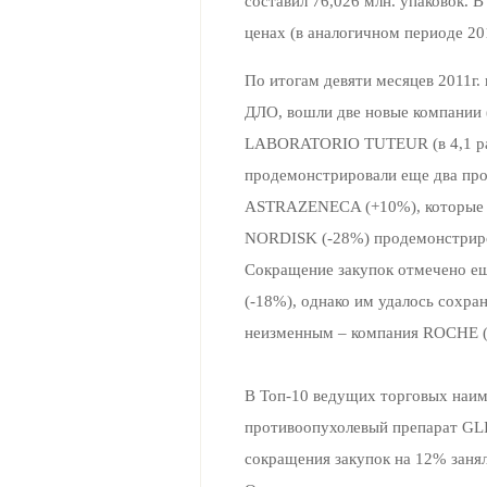
составил 76,026 млн. упаковок. 
ценах (в аналогичном периоде 2010
По итогам девяти месяцев 2011г
ДЛО, вошли две новые компании (
LABORATORIO TUTEUR (в 4,1 раза
продемонстрировали еще два пр
ASTRAZENECA (+10%), которые з
NORDISK (-28%) продемонстриро
Сокращение закупок отмечено е
(-18%), однако им удалось сохран
неизменным – компания ROCHE (+
В Топ-10 ведущих торговых наим
противоопухолевый препарат GLI
сокращения закупок на 12% заня