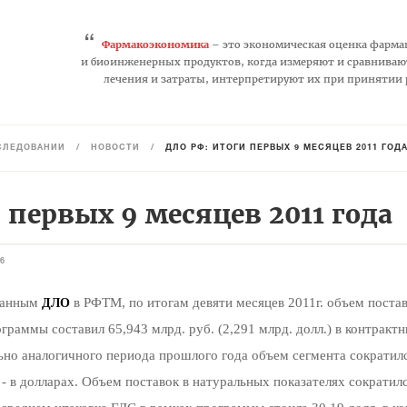
“
Фармакоэкономика
– это экономическая оценка фарма
и биоинженерных продуктов, когда измеряют и сравниваю
лечения и затраты, интерпретируют их при принятии
СЛЕДОВАНИЙ
/
НОВОСТИ
/
ДЛО РФ: ИТОГИ ПЕРВЫХ 9 МЕСЯЦЕВ 2011 ГОД
 первых 9 месяцев 2011 года
6
данным
в РФТМ, по итогам девяти месяцев 2011г. объем поста
ДЛО
граммы составил 65,943 млрд. руб. (2,291 млрд. долл.) в контрактн
но аналогичного периода прошлого года объем сегмента сократилс
 - в долларах. Объем поставок в натуральных показателях сократилс