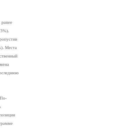
 ранее
,3%).
пропустив
). Места
нственный
бмена
последнюю
 По-
%
 позиции
ограмме