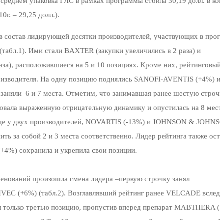
В среднем упаковка ГЛС в рамках программы стоила 30,19 долл. в к
г. – 29,25 долл.).
. в состав лидирующей десятки производителей, участвующих в про
табл.1). Ими стали BAXTER (закупки увеличились в 2 раза) и
), расположившиеся на 5 и 10 позициях. Кроме них, рейтинговый
оизводителя. На одну позицию поднялись SANOFI-AVENTIS (+4%) 
аняли 6 и 7 места. Отметим, что занимавшая ранее шестую стр
вала выраженную отрицательную динамику и опустилась на 8 мес
ще у двух производителей, NOVARTIS (-13%) и JOHNSON & JOHN
ить за собой 2 и 3 места соответственно. Лидер рейтинга также ос
4%) сохранила и укрепила свои позиции.
енований произошла смена лидера –первую строчку занял
VEC (+6%) (табл.2). Возглавлявший рейтинг ранее VELCADE вслед
л только третью позицию, пропустив вперед препарат MABTHERA 