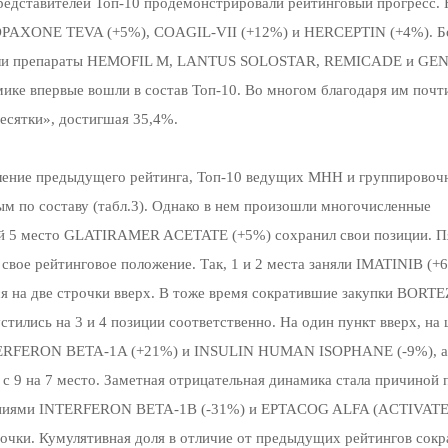
редставителей Топ-10 продемонстрировали рейтинговый прогресс. 
OPAXONE TEVA (+5%), COAGIL-VII (+12%) и HERCEPTIN (+4%). Б
шили препараты HEMOFIL M, LANTUS SOLOSTAR, REMICADE и GE
ике впервые вошли в состав Топ-10. Во многом благодаря им почти 
есятки», достигшая 35,4%.
вление предыдущего рейтинга, Топ-10 ведущих МНН и группировоч
м по составу (табл.3). Однако в нем произошли многочисленные
й 5 место GLATIRAMER ACETATE (+5%) сохранил свои позиции. П
свое рейтинговое положение. Так, 1 и 2 места заняли IMATINIB (+
 на две строчки вверх. В тоже время сократившие закупки BORT
стились на 3 и 4 позиции соответственно. На один пункт вверх, на
NTERFERON BETA-1A (+21%) и INSULIN HUMAN ISOPHANE (-9%), 
 9 на 7 место. Заметная отрицательная динамика стала причиной 
аниями INTERFERON BETA-1B (-31%) и EPTACOG ALFA (ACTIVAT
трочки. Кумулятивная доля в отличие от предыдущих рейтингов сокр