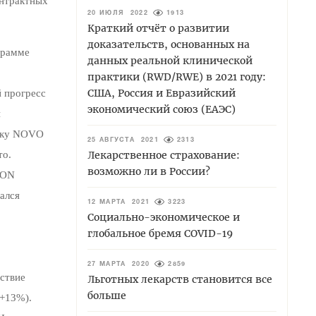
онтрактных
20 ИЮЛЯ 2022
1913
Краткий отчёт о развитии
доказательств, основанных на
грамме
данных реальной клинической
практики (RWD/RWE) в 2021 году:
США, Россия и Евразийский
 прогресс
экономический союз (ЕАЭС)
и
очку NOVO
25 АВГУСТА 2021
2313
то.
Лекарственное страхование:
возможно ли в России?
SON
тался
12 МАРТА 2021
3223
Социально-экономическое и
глобальное бремя COVID-19
27 МАРТА 2020
2859
ствие
Льготных лекарств становится все
больше
(+13%).