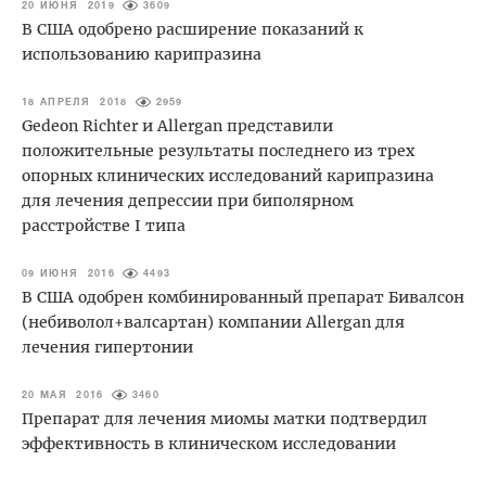
20 ИЮНЯ 2019
3609
В США одобрено расширение показаний к
использованию карипразина
18 АПРЕЛЯ 2018
2959
Gedeon Richter и Allergan представили
положительные результаты последнего из трех
опорных клинических исследований карипразина
для лечения депрессии при биполярном
расстройстве I типа
09 ИЮНЯ 2016
4493
В США одобрен комбинированный препарат Бивалсон
(небиволол+валсартан) компании Allergan для
лечения гипертонии
20 МАЯ 2016
3460
Препарат для лечения миомы матки подтвердил
эффективность в клиническом исследовании