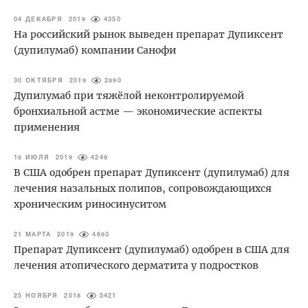
04 ДЕКАБРЯ 2019
4350
На российский рынок выведен препарат Дупиксент
(дупилумаб) компании Санофи
30 ОКТЯБРЯ 2019
2890
Дупилумаб при тяжёлой неконтролируемой
бронхиальной астме — экономические аспекты
применения
18 ИЮЛЯ 2019
4249
В США одобрен препарат Дупиксент (дупилумаб) для
лечения назальных полипов, сопровождающихся
хроническим риносинуситом
21 МАРТА 2019
4693
Препарат Дупиксент (дупилумаб) одобрен в США для
лечения атопического дерматита у подростков
25 НОЯБРЯ 2018
5421