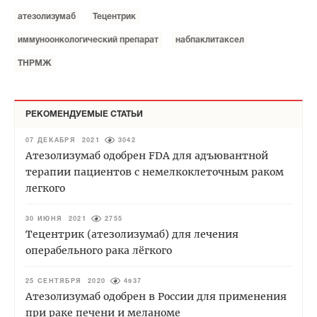
атезолизумаб
Тецентрик
иммуноонкологический препарат
набпаклитаксел
ТНРМЖ
РЕКОМЕНДУЕМЫЕ СТАТЬИ
07 ДЕКАБРЯ 2021
3042
Атезолизумаб одобрен FDA для адъювантной
терапии пациентов с немелкоклеточным раком
легкого
30 ИЮНЯ 2021
2755
Тецентрик (атезолизумаб) для лечения
операбельного рака лёгкого
25 СЕНТЯБРЯ 2020
4937
Атезолизумаб одобрен в России для применения
при раке печени и меланоме