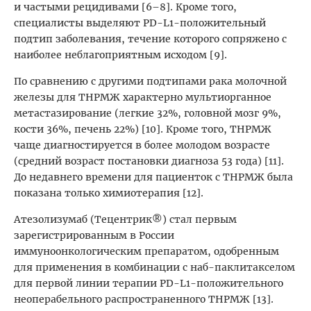
и частыми рецидивами [6–8­]. Кроме того,
специалисты выделяют PD-L1-положительный
подтип заболевания, течение которого сопряжено с
наиболее неблагоприятным исходом [9].
По сравнению с другими подтипами рака молочной
железы для ТНРМЖ характерно мультиорганное
метастазирование (легкие 32%, головной мозг 9%,
кости 36%, печень 22%) [10]. Кроме того, ТНРМЖ
чаще диагностируется в более молодом возрасте
(средний возраст постановки диагноза 53 года) [11].
До недавнего времени для пациенток с ТНРМЖ была
показана только химиотерапия [12].
Атезолизумаб (Тецентрик®) стал первым
зарегистрированным в России
иммуноонкологическим препаратом, одобренным
для применения в комбинации с наб-паклитакселом
для первой линии терапии PD-L1-положительного
неоперабельного распространенного ТНРМЖ [13].