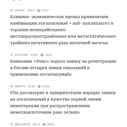
02 ИЮНЯ 2020
3427
Клинико-экономическая оценка применения
комбинации атезолизумаб + наб-паклитаксел в
терапии неоперабельного
местнораспространённого или метастатического
тройного негативного рака молочной железы
27 АПРЕЛЯ 2020
3633
Компания «Рош» подала заявку на регистрацию
в России четырех новых показаний к
применению атезолизумаба
05 МАРТА 2020
2929
FDA рассмотрит в приоритетном порядке заявку
на атезолизумаб в качестве первой линии
монотерапии при распространенном
немелкоклеточном раке легкого
20 ДЕКАБРЯ 2019
3003