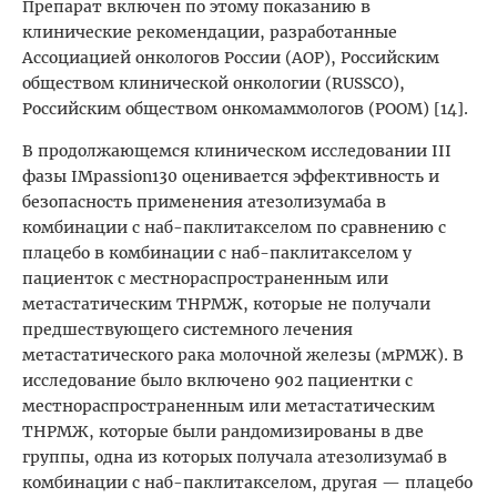
Препарат включен по этому показанию в
клинические рекомендации, разработанные
Ассоциацией онкологов России (АОР), Российским
обществом клинической онкологии (RUSSCO),
Российским обществом онкомаммологов (РООМ) [14].
В продолжающемся клиническом исследовании III
фазы IMpassion130 оценивается эффективность и
безопасность применения атезолизумаба в
комбинации с наб-паклитакселом по сравнению с
плацебо в комбинации с наб-паклитакселом у
пациенток с местнораспространенным или
метастатическим ТНРМЖ, которые не получали
предшествующего системного лечения
метастатического рака молочной железы (мРМЖ). В
исследование было включено 902 пациентки с
местнораспространенным или метастатическим
ТНРМЖ, которые были рандомизированы в две
группы, одна из которых получала атезолизумаб в
комбинации с наб-паклитакселом, другая — плацебо